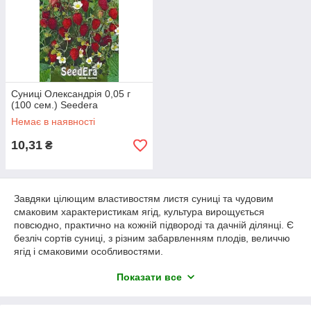
Суниці Олександрія 0,05 г
(100 сем.) Seedera
Немає в наявності
10,31
₴
Завдяки цілющим властивостям листя суниці та чудовим
смаковим характеристикам ягід, культура вирощується
повсюдно, практично на кожній підвороді та дачній ділянці. Є
безліч сортів суниці, з різним забарвленням плодів, величчю
ягід і смаковими особливостями.
Загалом суниця розводиться поділом куща, але досвідчені
Показати все
городники воліють вивести культуру із насіного матеріалу. Це
непросте завдання, оскільки вирощування рослин з
насіння
суниці
зажадає чималих витрат часу та праці. Цей процес