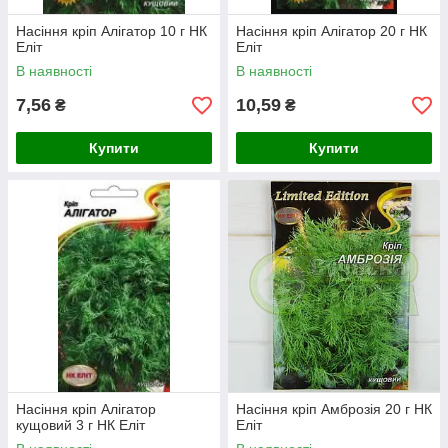
Насіння кріп Алігатор 10 г НК
Насіння кріп Алігатор 20 г НК
Еліт
Еліт
В наявності
В наявності
7,56
10,59
₴
₴
Купити
Купити
Насіння кріп Алігатор
Насіння кріп Амброзія 20 г НК
кущовий 3 г НК Еліт
Еліт