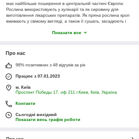
має найбільше поширення в центральній частині Європи.
Рослина використовують у кулінарії та як сировину для
виготовлення лікарських препаратів. Як пряна рослина кроп
вживають у свіжому вигляді, а також її сушать, засадюють і
заморожуватимуть прок. Із стебел і листя культури отримують
Показати все
ефірну олію, яка застосовується в лікеро-горілчаній та
консервній промисловості.
Кріп є холодостійкою пряною рослиною, насіяний матеріал
Про нас
можна висівати в землю дуже рано. У зв'язку з тим, що він
має короткий період вегетації, його можна розвивати
впродовж усього весняно-літнього сезону.
98% позитивних з 48 відгуків за рік
Гартування
семенами укропа
заведено засаджувати дуже
Працює з 07.01.2023
рано, це сприяє отриманню найбільш ранньої зелені.
З'єднаний матеріал легко проростає за +3
о
С, рослини
м. Київ
витримує нічні заморожування до -5
о
С, але для стрімкого
Проспект Победы 17, оф 211 г.Киев, Київ, Україна
росту та розвитку культури потрібна вища температура,
приблизно +18
о
С.
Контакти
Ґрунт для саджання насіннєного матеріалу вибирається
легка, родюча, обов'язково дренована. Культура розводиться
Сьогодні вихідний
Показати весь графік роботи
насінням, які висаджують у землю, щойно вона буде готова
до оброблення. Є й підзимова висадка
семян укропа
, яка
виробляється в підмерзлу землю сухим насінням, у
підготовлені до заморозків грядки. Це дасть змогу отримати
Про нас