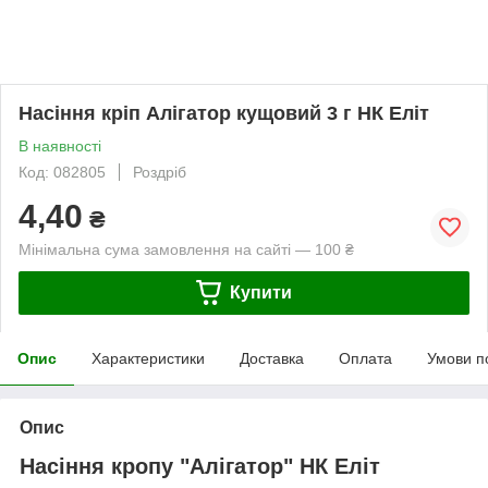
Насіння кріп Алігатор кущовий 3 г НК Еліт
В наявності
Код: 082805
Роздріб
4,40
₴
Мінімальна сума замовлення на сайті — 100 ₴
Купити
Опис
Характеристики
Доставка
Оплата
Умови п
Опис
Насіння кропу "Алігатор" НК Еліт