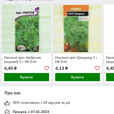
Насіння кріп Амброзія
Насіння кріп Шмарагд 3 г
Насі
кущовий 3 г НК Еліт
НК Еліт
кущо
4,40
4,13
4,4
₴
₴
Купити
Купити
Про нас
98% позитивних з 48 відгуків за рік
Працює з 07.01.2023