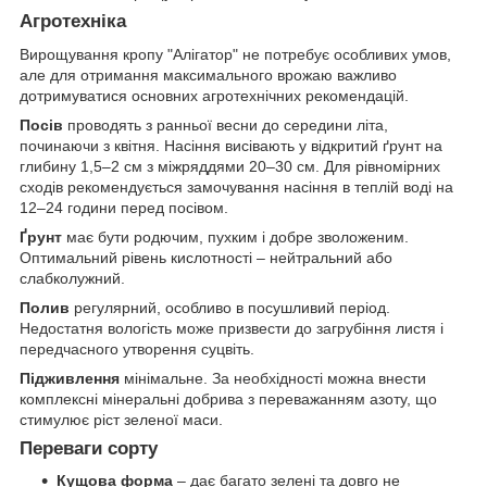
Агротехніка
Вирощування кропу "Алігатор" не потребує особливих умов,
але для отримання максимального врожаю важливо
дотримуватися основних агротехнічних рекомендацій.
Посів
проводять з ранньої весни до середини літа,
починаючи з квітня. Насіння висівають у відкритий ґрунт на
глибину 1,5–2 см з міжряддями 20–30 см. Для рівномірних
сходів рекомендується замочування насіння в теплій воді на
12–24 години перед посівом.
Ґрунт
має бути родючим, пухким і добре зволоженим.
Оптимальний рівень кислотності – нейтральний або
слабколужний.
Полив
регулярний, особливо в посушливий період.
Недостатня вологість може призвести до загрубіння листя і
передчасного утворення суцвіть.
Підживлення
мінімальне. За необхідності можна внести
комплексні мінеральні добрива з переважанням азоту, що
стимулює ріст зеленої маси.
Переваги сорту
Кущова форма
– дає багато зелені та довго не