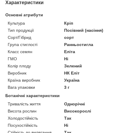
Характеристики
Основні атрибути
Культура
Кріп
Тип продукції
Посівний (насіння)
Сорт/Гібрид
сорт
Група стиглості
Ранньостигла
Класс семян
Еліта
ГМО
Ні
Колір плоду
Зелений
Виробник
НК Еліт
Країна виробник
Україна
Вага упаковки
3 г
Ботанічні характеристики
Тривалість життя
Однорічні
Висота рослин
Високорослі
Холодостійкість
Так
Посухостійкість
Ні
Стійкість до вилягання
Так