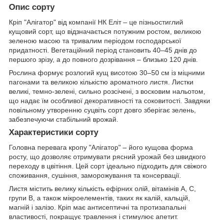
Опис сорту
Кріп "Алігатор" від компанії НК Еліт – це пізньостиглий
кущовий сорт, що відзначається потужним ростом, великою
зеленою масою та тривалим періодом господарської
придатності. Вегетаційний період становить 40–45 днів до
першого зрізу, а до повного дозрівання – близько 120 днів.
Рослина формує розлогий кущ висотою 30–50 см із міцними
пагонами та великою кількістю ароматного листя. Листки
великі, темно-зелені, сильно розсічені, з восковим нальотом,
що надає їм особливої декоративності та соковитості. Завдяки
повільному утворенню суцвіть сорт довго зберігає зелень,
забезпечуючи стабільний врожай.
Характеристики сорту
Головна перевага кропу "Алігатор" – його кущова форма
росту, що дозволяє отримувати рясний урожай без швидкого
переходу в цвітіння. Цей сорт ідеально підходить для свіжого
споживання, сушіння, заморожування та консервації.
Листя містить велику кількість ефірних олій, вітамінів A, C,
групи B, а також мікроелементів, таких як калій, кальцій,
магній і залізо. Кріп має антисептичні та протизапальні
властивості, покращує травлення і стимулює апетит.