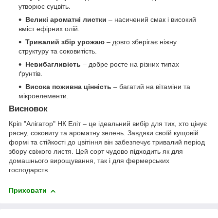
утворює суцвіть.
Великі ароматні листки
– насичений смак і високий
вміст ефірних олій.
Тривалий збір урожаю
– довго зберігає ніжну
структуру та соковитість.
Невибагливість
– добре росте на різних типах
ґрунтів.
Висока поживна цінність
– багатий на вітаміни та
мікроелементи.
Висновок
Кріп "Алігатор" НК Еліт – це ідеальний вибір для тих, хто цінує
рясну, соковиту та ароматну зелень. Завдяки своїй кущовій
формі та стійкості до цвітіння він забезпечує тривалий період
збору свіжого листя. Цей сорт чудово підходить як для
домашнього вирощування, так і для фермерських
господарств.
Приховати