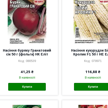
Насіння буряку Гранатовий
Насіння кукурудзи Б
сік 50 г (фольга) НК Еліт
Кролик F1 50 г НЕ Е
080539
078971
41,25 ₴
116,88 ₴
В наявності
В наявності
Купити
Купити