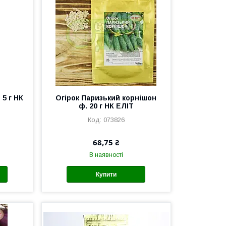
5 г НК
Огірок Паризький корнішон
ф. 20 г НК ЕЛІТ
073826
68,75 ₴
В наявності
Купити