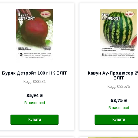
Буряк Детройт 100 г НК ЕЛІТ
Кавун Ау-Продюсер 25
ЕЛІТ
083231
082575
85,94 ₴
68,75 ₴
В наявності
В наявності
Купити
Купити