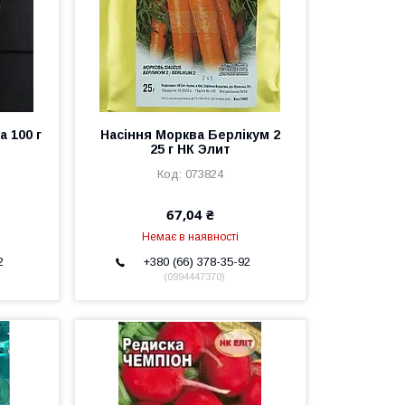
 100 г
Насіння Морква Берлікум 2
25 г НК Элит
073824
67,04 ₴
Немає в наявності
2
+380 (66) 378-35-92
0994447370