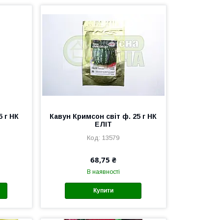
 г НК
Кавун Кримсон світ ф. 25 г НК
ЕЛІТ
13579
68,75 ₴
В наявності
Купити