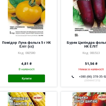
Помідор Луна фольга 5 г НК
Буряк Циліндра фольг
Еліт (сс)
НК ЕЛІТ
082580
081513
4,81 ₴
51,56 ₴
В наявності
Немає в наявності
+380 (66) 378-35-9
Купити
0994447370