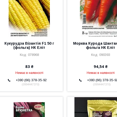
Кукурудза Візантія F1 50 г
Морква Курода Шантан
(фольга) НК Еліт
фольга НК Еліт
078968
090393
83 ₴
94,54 ₴
Немає в наявності
Немає в наявності
+380 (66) 378-35-92
+380 (66) 378-35-9
0994447370
0994447370