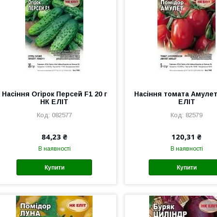
Насіння Огірок Персей F1 20 г
Насіння томата Амулет 
НК ЕЛІТ
ЕЛІТ
082577
82579
84,23 ₴
120,31 ₴
В наявності
В наявності
Купити
Купити