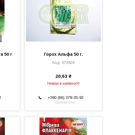
а 50 г
Горох Альфа 50 г.
073928
20,63 ₴
Немає в наявності
2
+380 (66) 378-35-92
0994447370