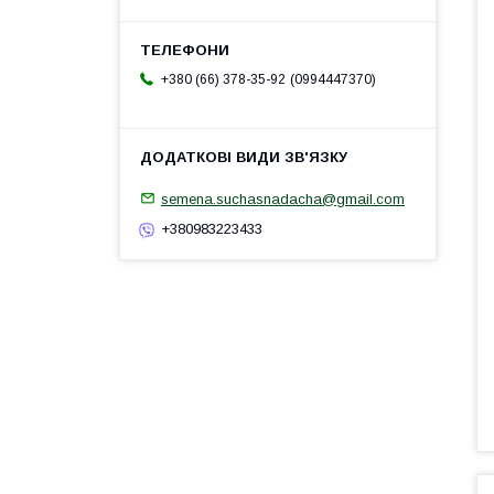
0994447370
+380 (66) 378-35-92
semena.suchasnadacha@gmail.com
+380983223433