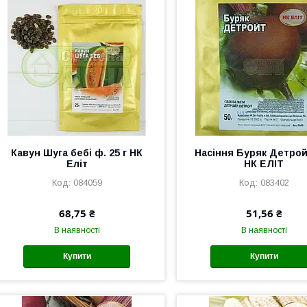
Кавун Шуга бебі ф. 25 г НК
Насіння Буряк Детройт
Еліт
НК ЕЛІТ
084059
083402
68,75 ₴
51,56 ₴
В наявності
В наявності
Купити
Купити