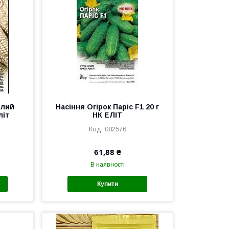
ілий
Насіння Огірок Паріс F1 20 г
літ
НК ЕЛІТ
082576
61,88 ₴
В наявності
Купити