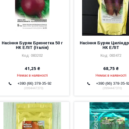
Насіння Буряк Брюнетка 50 г
Насіння Буряк Циліндра
НК ЕЛІТ (Італія)
НК ЕЛІТ
083202
083472
41,25 ₴
68,75 ₴
Немає в наявності
Немає в наявності
+380 (66) 378-35-92
+380 (66) 378-35-9
0994447370
0994447370