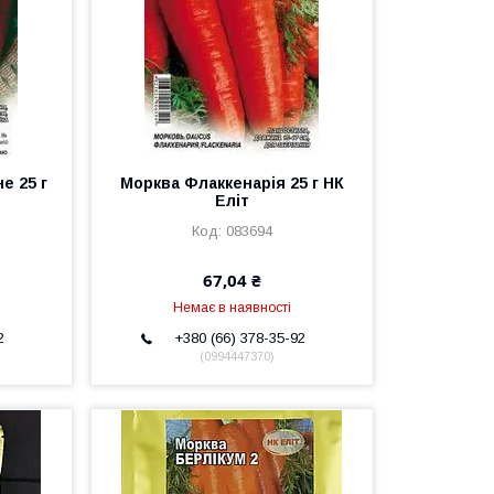
е 25 г
Морква Флаккенарія 25 г НК
Еліт
083694
67,04 ₴
Немає в наявності
2
+380 (66) 378-35-92
0994447370