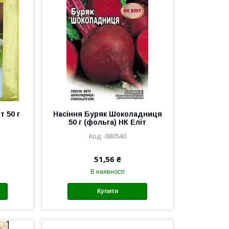
 50 г
Насіння Буряк Шоколадниця
50 г (фольга) НК Еліт
080540
51,56 ₴
В наявності
Купити