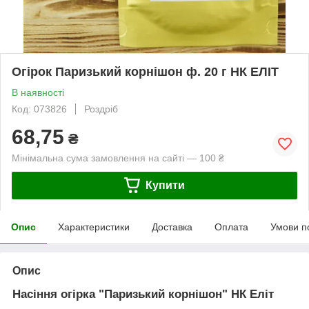
Огірок Паризький корнішон ф. 20 г НК ЕЛІТ
В наявності
Код: 073826
Роздріб
68,75
₴
Мінімальна сума замовлення на сайті — 100 ₴
Купити
Опис
Характеристики
Доставка
Оплата
Умови п
Опис
Насіння огірка "Паризький корнішон" НК Еліт