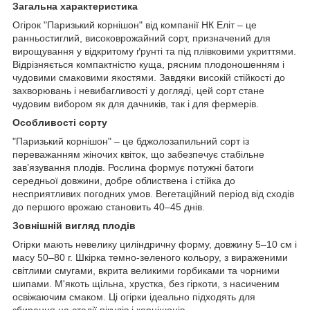
Загальна характеристика
Огірок "Паризький корнішон" від компанії НК Еліт – це
ранньостиглий, високоврожайний сорт, призначений для
вирощування у відкритому ґрунті та під плівковими укриттями.
Відрізняється компактністю куща, рясним плодоношенням і
чудовими смаковими якостями. Завдяки високій стійкості до
захворювань і невибагливості у догляді, цей сорт стане
чудовим вибором як для дачників, так і для фермерів.
Особливості сорту
"Паризький корнішон" – це бджолозапильний сорт із
переважанням жіночих квіток, що забезпечує стабільне
зав’язування плодів. Рослина формує потужні батоги
середньої довжини, добре облиствена і стійка до
несприятливих погодних умов. Вегетаційний період від сходів
до першого врожаю становить 40–45 днів.
Зовнішній вигляд плодів
Огірки мають невелику циліндричну форму, довжину 5–10 см і
масу 50–80 г. Шкірка темно-зеленого кольору, з вираженими
світлими смугами, вкрита великими горбиками та чорними
шипами. М'якоть щільна, хрустка, без гіркоти, з насиченим
освіжаючим смаком. Ці огірки ідеально підходять для
збирання на стадії пікулів і корнішонів.