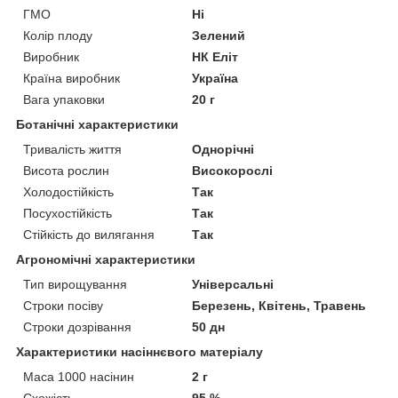
ГМО
Ні
Колір плоду
Зелений
Виробник
НК Еліт
Країна виробник
Україна
Вага упаковки
20 г
Ботанічні характеристики
Тривалість життя
Однорічні
Висота рослин
Високорослі
Холодостійкість
Так
Посухостійкість
Так
Стійкість до вилягання
Так
Агрономічні характеристики
Тип вирощування
Універсальні
Строки посіву
Березень, Квітень, Травень
Строки дозрівання
50 дн
Характеристики насіннєвого матеріалу
Маса 1000 насінин
2 г
Схожість
95 %