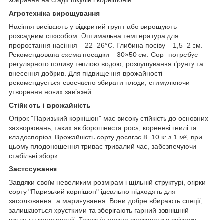
Агротехніка вирощування
Насіння висівають у відкритий ґрунт або вирощують
розсадним способом. Оптимальна температура для
проростання насіння – 22–26°C. Глибина посіву – 1,5–2 см.
Рекомендована схема посадки – 30×50 см. Сорт потребує
регулярного поливу теплою водою, розпушування ґрунту та
внесення добрив. Для підвищення врожайності
рекомендується своєчасно збирати плоди, стимулюючи
утворення нових зав’язей.
Стійкість і врожайність
Огірок "Паризький корнішон" має високу стійкість до основних
захворювань, таких як борошниста роса, кореневі гнилі та
кладоспоріоз. Врожайність сорту досягає 8–10 кг з 1 м², при
цьому плодоношення триває тривалий час, забезпечуючи
стабільні збори.
Застосування
Завдяки своїм невеликим розмірам і щільній структурі, огірки
сорту "Паризький корнішон" ідеально підходять для
засолювання та маринування. Вони добре вбирають спеції,
залишаються хрусткими та зберігають гарний зовнішній
вигляд у консервації. Також їх можна споживати у свіжому