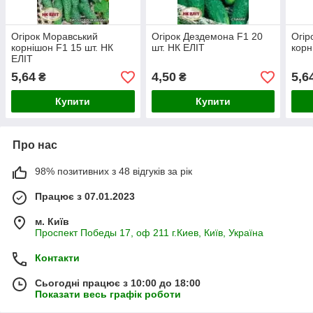
Огірок Моравський
Огірок Дездемона F1 20
Огір
корнішон F1 15 шт. НК
шт. НК ЕЛІТ
корн
ЕЛІТ
5,64
4,50
5,6
₴
₴
Купити
Купити
Про нас
98% позитивних з 48 відгуків за рік
Працює з 07.01.2023
м. Київ
Проспект Победы 17, оф 211 г.Киев, Київ, Україна
Контакти
Сьогодні працює з 10:00 до 18:00
Показати весь графік роботи