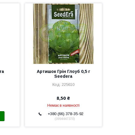
ra
Артишок Грін Глоуб 0,5 г
Seedera
225610
8,50 ₴
Немає в наявності
+380 (66) 378-35-92
0994447370