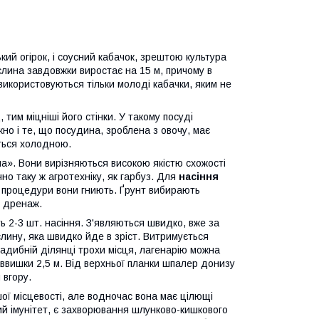
ський огірок, і соусний кабачок, зрештою культура
слина завдовжки виростає на 15 м, причому в
використовуються тільки молоді кабачки, яким не
 тим міцніші його стінки. У такому посуді
но і те, що посудина, зроблена з овочу, має
ється холодною.
а». Вони вирізняються високою якістю схожості
о таку ж агротехніку, як гарбуз. Для
насіння
ї процедури вони гниють. Ґрунт вибирають
й дренаж.
ь 2-3 шт. насіння. З'являються швидко, вже за
слину, яка швидко йде в зріст. Витримується
садибній ділянці трохи місця, лагенарію можна
вишки 2,5 м. Від верхньої планки шпалер донизу
 вгору.
ї місцевості, але водночас вона має цілющі
ний імунітет, є захворювання шлунково-кишкового