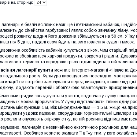
 лагенарії є безліч всіляких назв: це і в'єтнамський кабачок, і індій
алежить до сімейства гарбузових і являє собою звичайну ліану. Ро
роцесі розвитку щодня його довжина збільшується на 50 см. У їжу 
ільш ніж 5 днів, надалі овочі йдуть на виготовлення судин і мисок.
ивовижна особливість кабачків купується з віком. Чим старіший плід,
рекрасно зберігаються харчові продукти, зокрема і рідини. Дивовиж
ластивості термоса та впродовж трьох годин рідина в ній залиша
асіння лагенарії купити
можна в інтернет-магазині «Навчена Дач
а подальшого росту. Культура вирощується нескладно, має практичн
агенарії
не потрібно замочування перед висадкою, інакше від ціє
одючу, додають перегній і обов'язково влаштовують прикореневи
Семенами
грядки засаджуються у квітні, водночас у лунку поміщают
иждень їх можна прорізувати. У лунці відставляють тільки одну ро
ідстань між лунками 1 м, між міжряджаннями — 1,5 м. Якщо на при
ирощувати уздовж паркана, спорудивши горизонтальні шпалери зав
о рослини опускають огіркову сітку, по ній рослина підніматиметься
езумовно, лагенарія є незвичайною екзотичною рослиною для нашо
ластивості. Особливо корисно вживати її в їжу тим, у кого ослабле