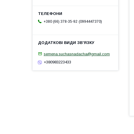
0994447370
+380 (66) 378-35-92
semena.suchasnadacha@gmail.com
+380983223433