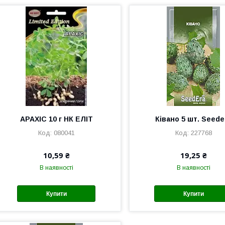
АРАХІС 10 г НК ЕЛІТ
Ківано 5 шт. Seede
080041
227768
10,59 ₴
19,25 ₴
В наявності
В наявності
Купити
Купити