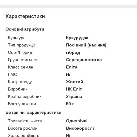
Характеристики
Основні атрибути
Культура
Кукурудза
Тип продукції
Посівний (насіння)
Сорт/Гібрид
гібрид
Група стиглості
Середньостигла
Класс семян
Еліта
ГМО
Ні
Колір плоду
Жовтий
Виробник
НК Еліт
Країна виробник
Україна
Вага упаковки
50 г
Ботанічні характеристики
Тривалість життя
Однорічні
Висота рослин
Високорослі
Холодостійкість
Ні