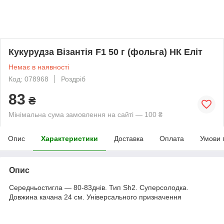
Кукурудза Візантія F1 50 г (фольга) НК Еліт
Немає в наявності
Код: 078968
Роздріб
83
₴
Мінімальна сума замовлення на сайті — 100 ₴
Опис
Характеристики
Доставка
Оплата
Умови 
Опис
Середньостигла — 80-83днів. Тип Sh2. Суперсолодка.
Довжина качана 24 см. Універсального призначення