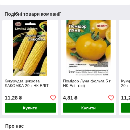
Подібні товари компанії
Кукурудза цукрова
Помідор Луна фольга 5 г
Куку
ЛАКОМКА 20 г НК ЕЛІТ
НК Еліт (сс)
20 г
11,28
4,81
11,
₴
₴
Купити
Купити
Про нас