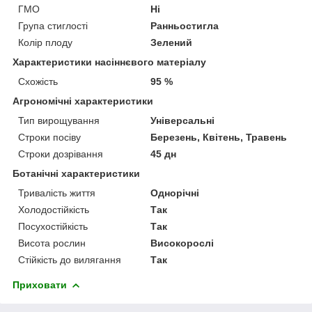
ГМО
Ні
Група стиглості
Ранньостигла
Колір плоду
Зелений
Характеристики насіннєвого матеріалу
Схожість
95 %
Агрономічні характеристики
Тип вирощування
Універсальні
Строки посіву
Березень, Квітень, Травень
Строки дозрівання
45 дн
Ботанічні характеристики
Тривалість життя
Однорічні
Холодостійкість
Так
Посухостійкість
Так
Висота рослин
Високорослі
Стійкість до вилягання
Так
Приховати