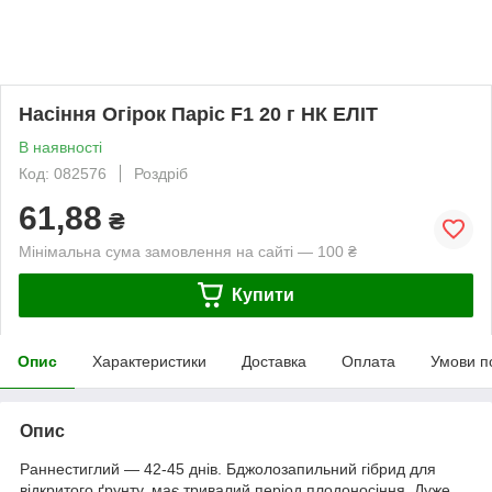
Насіння Огірок Паріс F1 20 г НК ЕЛІТ
В наявності
Код: 082576
Роздріб
61,88
₴
Мінімальна сума замовлення на сайті — 100 ₴
Купити
Опис
Характеристики
Доставка
Оплата
Умови п
Опис
Раннестиглий — 42-45 днів. Бджолозапильний гібрид для
відкритого ґрунту, має тривалий період плодоносіння. Дуже