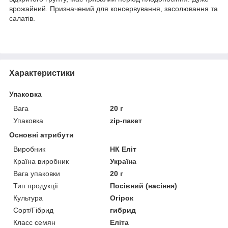
врожайний. Призначений для консервування, засолювання та
салатів.
Характеристики
Упаковка
Вага
20 г
Упаковка
zip-пакет
Основні атрибути
Виробник
НК Еліт
Країна виробник
Україна
Вага упаковки
20 г
Тип продукції
Посівний (насіння)
Культура
Огірок
Сорт/Гібрид
гибрид
Класс семян
Еліта