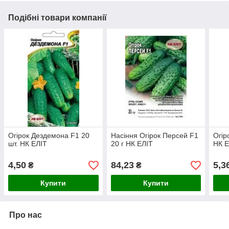
Подібні товари компанії
Огірок Дездемона F1 20
Насіння Огірок Персей F1
Огір
шт. НК ЕЛІТ
20 г НК ЕЛІТ
НК Е
4,50
84,23
5,3
₴
₴
Купити
Купити
Про нас