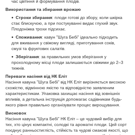
час цвітіння й формування плодів.
Використання та збирання врожаю
Строки збирання
: плоди готові до збору, коли шкірка
стає блискучою, а при постукуванні видає глухий звук.
Плодоніжка трохи підсихає.
Споживання
: кавун "Шуга Бебі" ідеально підходить
для вживання у свіжому вигляді, приготування соків,
смузі та фруктових салатів.
Зберігання
: за правильних умов зберігання у
прохолодному місці плоди залишаються свіжими до 2–3
тижнів.
Переваги насіння від НК Еліт
Насіння кавуна "Шуга Бебі" від НК Еліт вирізняється високою
схожістю, відмінною якістю та відповідністю заявленим
характеристикам. Упаковка захищає насіння від зовнішніх
впливів, а детальна інструкція допомагає садівникам будь-
якого рівня правильно організувати процес вирощування.
Висновок
Насіння кавуна "Шуга Бебі" НК Еліт – це чудовий вибір для
тих, хто цінує компактні, солодкі та ароматні плоди. Цей сорт
поєднує ранньостиглість, стійкість та чудові смакові якості, що