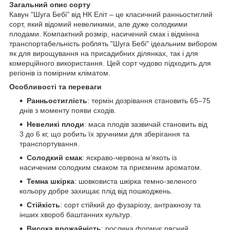
Загальний опис сорту
Кавун "Шуга Бебі" від НК Еліт – це класичний ранньостиглий
сорт, який відомий невеликими, але дуже солодкими
плодами. Компактний розмір, насичений смак і відмінна
транспортабельність роблять "Шуга Бебі" ідеальним вибором
як для вирощування на присадибних ділянках, так і для
комерційного використання. Цей сорт чудово підходить для
регіонів із помірним кліматом.
Особливості та переваги
Ранньостиглість
: термін дозрівання становить 65–75
днів з моменту появи сходів.
Невеликі плоди
: маса плодів зазвичай становить від
3 до 6 кг, що робить їх зручними для зберігання та
транспортування.
Солодкий смак
: яскраво-червона м’якоть із
насиченим солодким смаком та приємним ароматом.
Темна шкірка
: шовковиста шкірка темно-зеленого
кольору добре захищає плід від пошкоджень.
Стійкість
: сорт стійкий до фузаріозу, антракнозу та
інших хвороб баштанних культур.
Висока врожайність
: рослина формує рясний