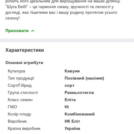
робить його ідеальним для вирощування на вашій ділянці.
"Шуга Бебі" – це гармонія смаку, зручності та легкості у
догляді, яка тішитиме вас і вашу родину протягом усього
сезону!
Приховати
Характеристики
Основні атрибути
Культура
Кавуни
Тип продукції
Посівний (насіння)
Сорт/Гібрид
сорт
Група стиглості
Ранньостигла
Класс семян
Еліта
ГМО
Ні
Колір плоду
Комбінований
Виробник
НК Еліт
Країна виробник
Україна