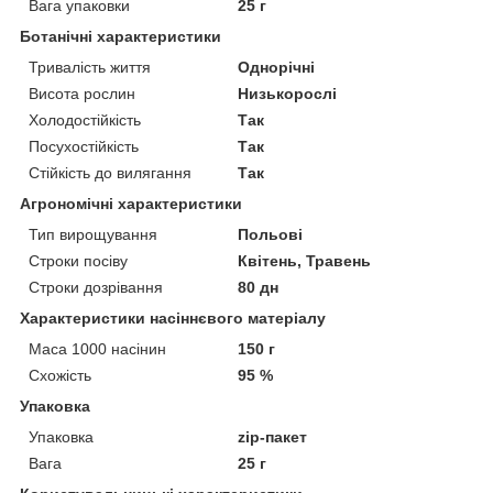
Вага упаковки
25 г
Ботанічні характеристики
Тривалість життя
Однорічні
Висота рослин
Низькорослі
Холодостійкість
Так
Посухостійкість
Так
Стійкість до вилягання
Так
Агрономічні характеристики
Тип вирощування
Польові
Строки посіву
Квітень, Травень
Строки дозрівання
80 дн
Характеристики насіннєвого матеріалу
Маса 1000 насінин
150 г
Схожість
95 %
Упаковка
Упаковка
zip-пакет
Вага
25 г