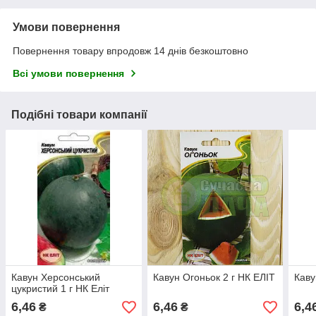
Умови повернення
Повернення товару впродовж 14 днів безкоштовно
Всі умови повернення
Подібні товари компанії
Кавун Херсонський
Кавун Огоньок 2 г НК ЕЛІТ
Каву
цукристий 1 г НК Еліт
6,46
6,46
6,4
₴
₴