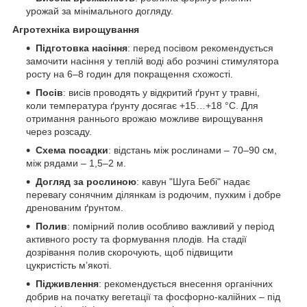
урожай за мінімального догляду.
Агротехніка вирощування
Підготовка насіння
: перед посівом рекомендується
замочити насіння у теплій воді або розчині стимулятора
росту на 6–8 годин для покращення схожості.
Посів
: висів проводять у відкритий ґрунт у травні,
коли температура ґрунту досягає +15…+18 °C. Для
отримання раннього врожаю можливе вирощування
через розсаду.
Схема посадки
: відстань між рослинами – 70–90 см,
між рядами – 1,5–2 м.
Догляд за рослиною
: кавун "Шуга Бебі" надає
перевагу сонячним ділянкам із родючим, пухким і добре
дренованим ґрунтом.
Полив
: помірний полив особливо важливий у період
активного росту та формування плодів. На стадії
дозрівання полив скорочують, щоб підвищити
цукристість м’якоті.
Підживлення
: рекомендується внесення органічних
добрив на початку вегетації та фосфорно-калійних – під