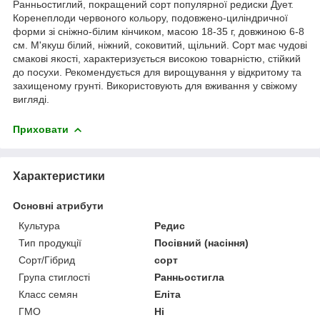
Ранньостиглий, покращений сорт популярної редиски Дует.
Коренеплоди червоного кольору, подовжено-циліндричної
форми зі сніжно-білим кінчиком, масою 18-35 г, довжиною 6-8
см. М'якуш білий, ніжний, соковитий, щільний. Сорт має чудові
смакові якості, характеризується високою товарністю, стійкий
до посухи. Рекомендується для вирощування у відкритому та
захищеному грунті. Використовують для вживання у свіжому
вигляді.
Приховати
Характеристики
Основні атрибути
Культура
Редис
Тип продукції
Посівний (насіння)
Сорт/Гібрид
сорт
Група стиглості
Ранньостигла
Класс семян
Еліта
ГМО
Ні