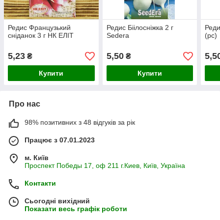
Редис Французький
Редис Біілосніжка 2 г
Реди
сніданок 3 г НК ЕЛІТ
Sedera
(рс)
5,23
5,50
5,5
₴
₴
Купити
Купити
Про нас
98% позитивних з 48 відгуків за рік
Працює з 07.01.2023
м. Київ
Проспект Победы 17, оф 211 г.Киев, Київ, Україна
Контакти
Сьогодні вихідний
Показати весь графік роботи