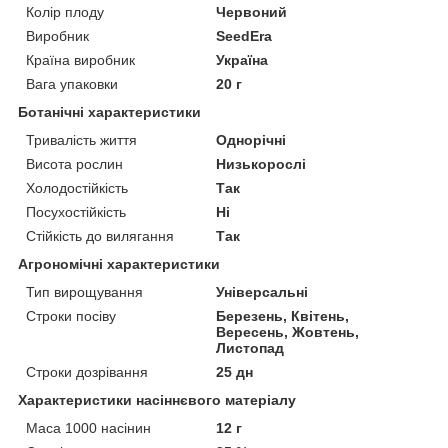
Колір плоду
Червоний
Виробник
SeedEra
Країна виробник
Україна
Вага упаковки
20 г
Ботанічні характеристики
Тривалість життя
Однорічні
Висота рослин
Низькорослі
Холодостійкість
Так
Посухостійкість
Ні
Стійкість до вилягання
Так
Агрономічні характеристики
Тип вирощування
Універсальні
Строки посіву
Березень, Квітень,
Вересень, Жовтень,
Листопад
Строки дозрівання
25 дн
Характеристики насіннєвого матеріалу
Маса 1000 насінин
12 г