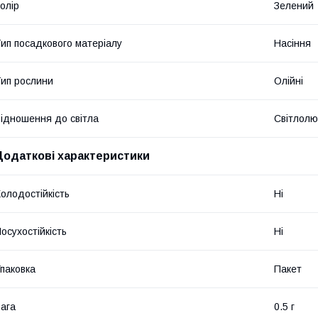
олір
Зелений
ип посадкового матеріалу
Насіння
ип рослини
Олійні
ідношення до світла
Світлолю
Додаткові характеристики
олодостійкість
Ні
осухостійкість
Ні
паковка
Пакет
ага
0.5 г