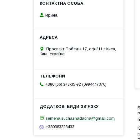
Ирина
Проспект Победы 17, оф 211 г.Киев,
Київ, Україна
0994447370
+380 (66) 378-35-92
Б
Р
semena.suchasnadacha@gmail.com
б
+380983223433
К
п
Т