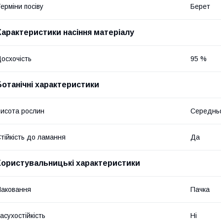
ерміни посіву
Берет
Характеристики насіння матеріалу
осхочість
95 %
Ботанічні характеристики
исота рослин
Середнь
тійкість до ламання
Да
Користувальницькі характеристики
аковання
Пачка
асухостійкість
Ні