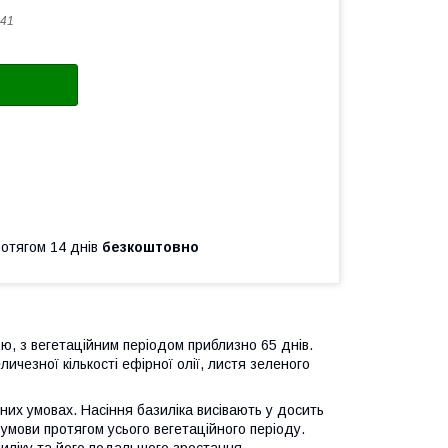
41
ротягом 14 днів
безкоштовно
, з вегетаційним періодом приблизно 65 днів.
ичезної кількості ефірної олії, листя зеленого
них умовах. Насіння базиліка висівають у досить
 умови протягом усього вегетаційного періоду.
зиліку та його подальшого зростання.