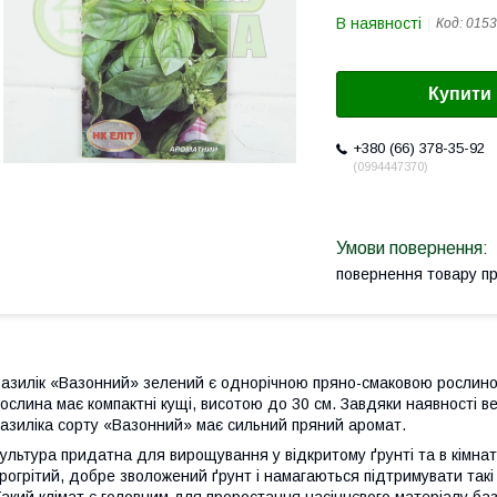
В наявності
Код:
0153
Купити
+380 (66) 378-35-92
0994447370
повернення товару п
азилік «Вазонний» зелений є однорічною пряно-смаковою рослиною
ослина має компактні кущі, висотою до 30 см. Завдяки наявності вел
азиліка сорту «Вазонний» має сильний пряний аромат.
ультура придатна для вирощування у відкритому ґрунті та в кімнат
рогрітий, добре зволожений ґрунт і намагаються підтримувати такі
акий клімат є головним для проростання насіннєвого матеріалу ба