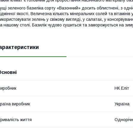
ущі зеленого базиліка сорту «Вазонний» досить облистнені, з одні
ідмінної якості. Величезна кількість мінеральних солей та вітамінів
икористовувати зелень у свіжому вигляді, у салатах, у консервува
а нашому столі. Базилік чудово сушиться та заморожується на зим
арактеристики
Основні
иробник
НК Еліт
раїна виробник
Україна
ривалість життя
Однорічн