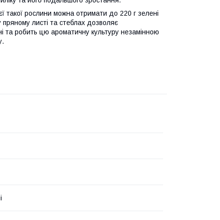
єї такої рослини можна отримати до 220 г зелені
 у пряному листі та стеблах дозволяє
нні та робить цю ароматичну культуру незамінною
у.
і