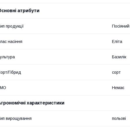
Основні атрибути
ип продукції
Посіяний 
лас насіння
Еліта
ультура
Базилік
орт/Гібрид
сорт
ГМО
Немає
Агрономічні характеристики
ип вирощування
польові