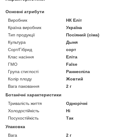
Основні атрибути
Виробник
НК Еліт
Країна виробник
Україна
Тип продукції
Посіяний (сіма)
Культура
Дыня
Сорт/Гібрид
сорт
Клас насіння
Еліта
ГМО
False
Група стиглості
Раннеспіла
Колір плоду
Жовтий
Вага паковання
2 г
Ботанічні характеристики
Тривалість життя
Однорічні
Холодостійкість
Ні
Посухостійкість
Так
Упаковка
Вага
2 г