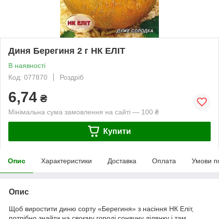
Диня Берегиня 2 г НК ЕЛІТ
В наявності
Код: 077870
Роздріб
6,74
₴
Мінімальна сума замовлення на сайті — 100 ₴
Купити
Опис
Характеристики
Доставка
Оплата
Умови п
Опис
Щоб виростити диню сорту «Берегиня» з насіння НК Еліт,
потрібно знайти на своєму городі сонячну ділянку і там