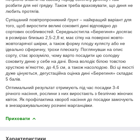
розбити для неї грядку. Також треба враховувати, що диня не
любить протягів.
Супіщаний повітропроникний ґрунт – найкращий варіант для
того, щоб виростити великі соковиті дині відповідно до
сортових особливостей. Середньостигла «Берегиня» досягає
в розмірах близько 2,5-2,8 кг, має сітку на поверхні жовто-
жовтогарячої шкірки, а також форму плоду кулясту або не
ідеально сферичну, трохи плескату. Поглянувши на опис
сорту, стає зрозуміло, чому варто посадити цю солодку
соковиту диню у себе на дачі. Вона володіє білою товстою
хрусткою м'якоттю, до 4,5 см, а також насолодою. Всі ці якості
дуже цінуються, дегустаційна оцінка дині «Берегиня» складає
5 балів.
Оптимальний результат отримують під час посадки 3-4
річного насіння, рослини з них виростають з безліччю жіночих
квіток. Як профілактика хвороб насіння до посадки замочують
в знезаражувальному розчині марганцівки.
Приховати
Характеристики