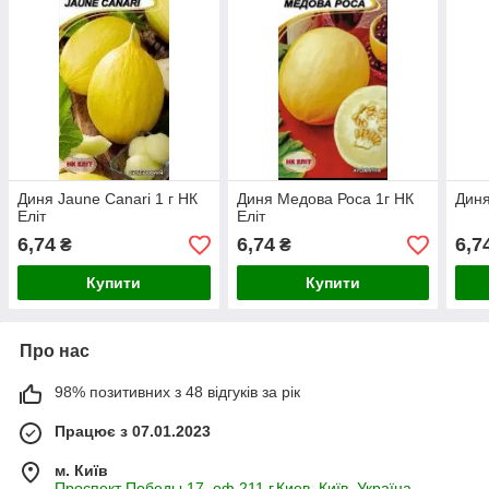
Диня Jaune Canari 1 г НК
Диня Медова Роса 1г НК
Диня
Еліт
Еліт
6,74
6,74
6,7
₴
₴
Купити
Купити
Про нас
98% позитивних з 48 відгуків за рік
Працює з 07.01.2023
м. Київ
Проспект Победы 17, оф 211 г.Киев, Київ, Україна