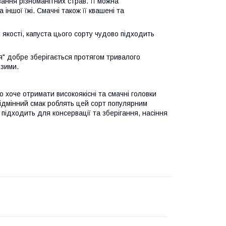
вання різноманітних страв. Її можна
 іншої їжі. Смачні також її квашені та
і якості, капуста цього сорту чудово підходить
иня" добре зберігається протягом тривалого
 зими.
о хоче отримати високоякісні та смачні головки
 відмінний смак роблять цей сорт популярним
 підходить для консервації та зберігання, насіння