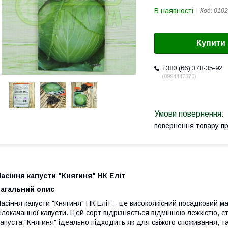
В наявності
Код:
0102
Купити
+380 (66) 378-35-92
0994447370
повернення товару п
асіння капусти "Княгиня" НК Еліт
Загальний опис
асіння капусти "Княгиня" НК Еліт – це високоякісний посадковий м
ілокачанної капусти. Цей сорт відрізняється відмінною лежкістю, с
апуста "Княгиня" ідеально підходить як для свіжого споживання, та