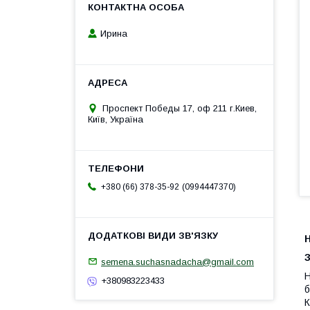
Ирина
Проспект Победы 17, оф 211 г.Киев,
Київ, Україна
0994447370
+380 (66) 378-35-92
Н
semena.suchasnadacha@gmail.com
Н
+380983223433
б
К