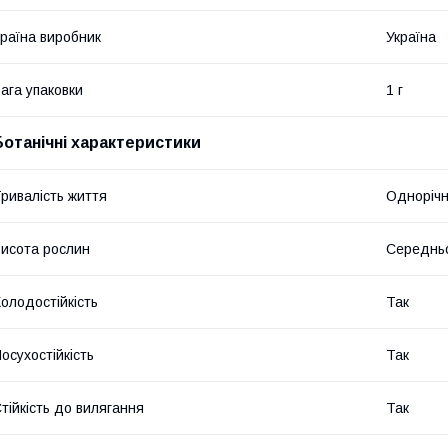
раїна виробник
Україна
ага упаковки
1 г
Ботанічні характеристики
ривалість життя
Однорічн
исота рослин
Середнь
олодостійкість
Так
осухостійкість
Так
тійкість до вилягання
Так