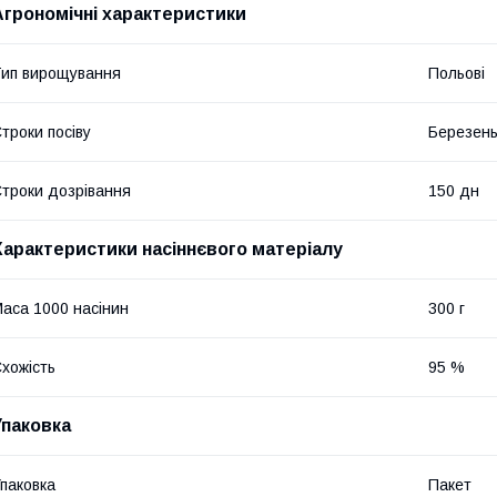
Агрономічні характеристики
ип вирощування
Польові
троки посіву
Березень
троки дозрівання
150 дн
Характеристики насіннєвого матеріалу
аса 1000 насінин
300 г
хожість
95 %
Упаковка
паковка
Пакет