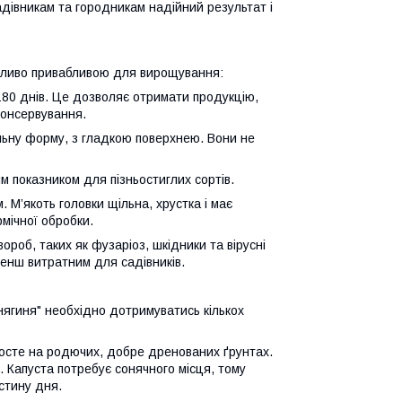
адівникам та городникам надійний результат і
собливо привабливою для вирощування:
180 днів. Це дозволяє отримати продукцію,
консервування.
ільну форму, з гладкою поверхнею. Вони не
им показником для пізньостиглих сортів.
. М’якоть головки щільна, хрустка і має
рмічної обробки.
вороб, таких як фузаріоз, шкідники та вірусні
менш витратним для садівників.
нягиня" необхідно дотримуватись кількох
росте на родючих, добре дренованих ґрунтах.
 Капуста потребує сонячного місця, тому
стину дня.