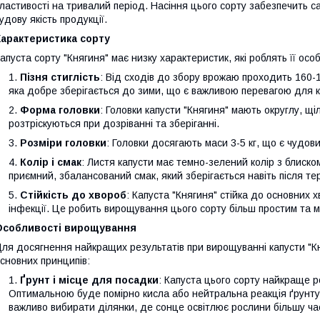
ластивості на тривалий період. Насіння цього сорту забезпечить с
удову якість продукції.
Характеристика сорту
апуста сорту "Княгиня" має низку характеристик, які роблять її о
Пізня стиглість
: Від сходів до збору врожаю проходить 160-
яка добре зберігається до зими, що є важливою перевагою для 
Форма головки
: Головки капусти "Княгиня" мають округлу, щ
розтріскуються при дозріванні та зберіганні.
Розміри головки
: Головки досягають маси 3-5 кг, що є чудов
Колір і смак
: Листя капусти має темно-зелений колір з блиском
приємний, збалансований смак, який зберігається навіть після те
Стійкість до хвороб
: Капуста "Княгиня" стійка до основних х
інфекції. Це робить вирощування цього сорту більш простим та 
Особливості вирощування
ля досягнення найкращих результатів при вирощуванні капусти "К
сновних принципів:
Ґрунт і місце для посадки
: Капуста цього сорту найкраще 
Оптимальною буде помірно кисла або нейтральна реакція ґрунту.
важливо вибирати ділянки, де сонце освітлює рослини більшу ча