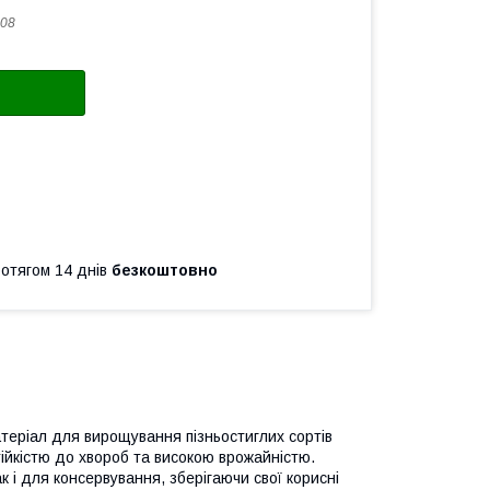
08
ротягом 14 днів
безкоштовно
атеріал для вирощування пізньостиглих сортів
тійкістю до хвороб та високою врожайністю.
к і для консервування, зберігаючи свої корисні