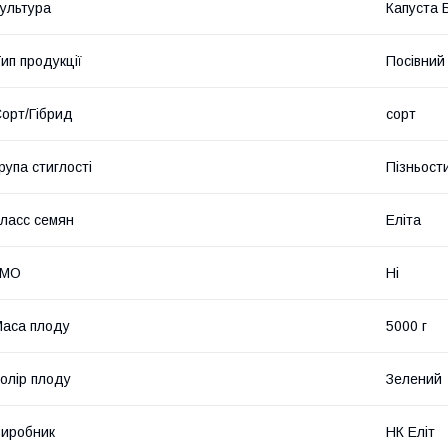
ультура
Капуста 
ип продукції
Посівний 
орт/Гібрид
сорт
рупа стиглості
Пізньост
ласс семян
Еліта
ГМО
Ні
аса плоду
5000 г
олір плоду
Зелений
иробник
НК Еліт