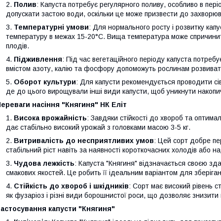
Полив
: Капуста потребує регулярного поливу, особливо в пер
допускати застою води, оскільки це може призвести до захворюв
Температурні умови
: Для нормального росту і розвитку кап
температуру в межах 15-20°C. Вища температура може спричинит
плодів.
Підживлення
: Під час вегетаційного періоду капуста потребу
вмістом азоту, калію та фосфору допоможуть рослинам розвиват
Оборот культури
: Для капусти рекомендується проводити сів
де до цього вирощували інші види капусти, щоб уникнути накопич
ереваги насіння "Княгиня" НК Еліт
Висока врожайність
: Завдяки стійкості до хвороб та оптима
дає стабільно високий урожай з головками масою 3-5 кг.
Витривалість до несприятливих умов
: Цей сорт добре пе
стабільний ріст навіть за наявності короткочасних холодів або на
Чудова лежкість
: Капуста "Княгиня" відзначається своєю зд
смакових якостей. Це робить її ідеальним варіантом для зберіган
Стійкість до хвороб і шкідників
: Сорт має високий рівень с
як фузаріоз і різні види борошнистої роси, що дозволяє знизити
Застосування капусти "Княгиня"