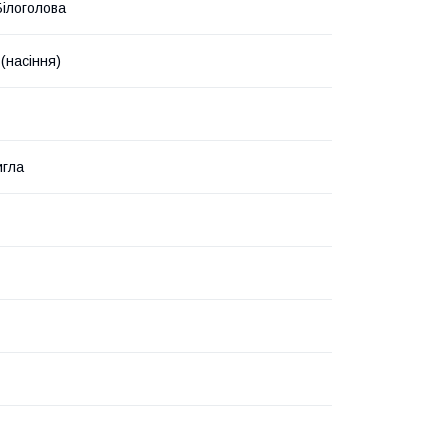
Білоголова
(насіння)
игла