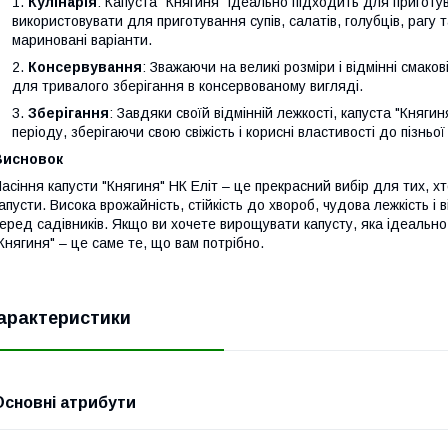
Кулінарія
: Капуста "Княгиня" ідеально підходить для приготу
використовувати для приготування супів, салатів, голубців, рагу та
мариновані варіанти.
Консервування
: Зважаючи на великі розміри і відмінні смаков
для тривалого зберігання в консервованому вигляді.
Зберігання
: Завдяки своїй відмінній лежкості, капуста "Княг
періоду, зберігаючи свою свіжість і корисні властивості до пізньої
Висновок
асіння капусти "Княгиня" НК Еліт – це прекрасний вибір для тих, хт
апусти. Висока врожайність, стійкість до хвороб, чудова лежкість і
еред садівників. Якщо ви хочете вирощувати капусту, яка ідеально
Княгиня" – це саме те, що вам потрібно.
арактеристики
Основні атрибути