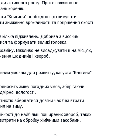
іоди активного росту. Проте важливо не
ань коренів.
усти "Княгиня" необхідно підтримувати
и зниження врожайності та погіршення якості
є кілька підживлень. Добрива з високим
ися та формувати великі головки.
озміну. Важливо не висаджувати її на місцях,
ення шкідників і хвороб.
льним умовам для розвитку, капуста "Княгиня"
реносить зміну погодних умов, зберігаючи
дмірної вологості.
атністю зберігатися довгий час без втрати
ня на зиму.
тійкості до найбільш поширених хвороб, таких
 витрати на обробку хімічними засобами.