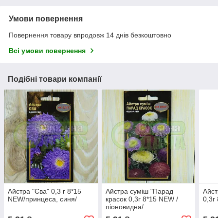
Умови повернення
Повернення товару впродовж 14 днів безкоштовно
Всі умови повернення
Подібні товари компанії
Айстра "Єва" 0,3 г 8*15
Айстра суміш "Парад
Айст
NEW/принцеса, синя/
красок 0,3г 8*15 NEW /
0,3г
піоновидна/