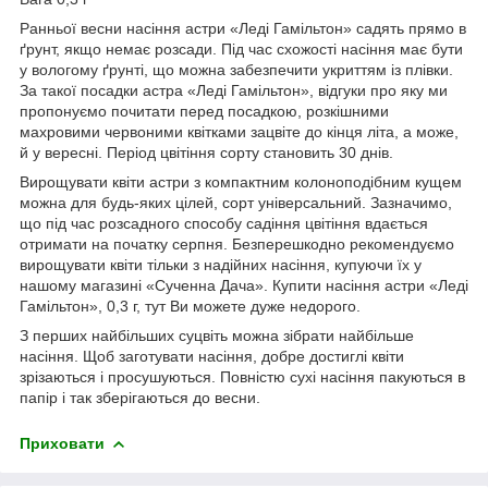
Ранньої весни насіння астри «Леді Гамільтон» садять прямо в
ґрунт, якщо немає розсади. Під час схожості насіння має бути
у вологому ґрунті, що можна забезпечити укриттям із плівки.
За такої посадки астра «Леді Гамільтон», відгуки про яку ми
пропонуємо почитати перед посадкою, розкішними
махровими червоними квітками зацвіте до кінця літа, а може,
й у вересні. Період цвітіння сорту становить 30 днів.
Вирощувати квіти астри з компактним колоноподібним кущем
можна для будь-яких цілей, сорт універсальний. Зазначимо,
що під час розсадного способу садіння цвітіння вдається
отримати на початку серпня. Безперешкодно рекомендуємо
вирощувати квіти тільки з надійних насіння, купуючи їх у
нашому магазині «Сученна Дача». Купити насіння астри «Леді
Гамільтон», 0,3 г, тут Ви можете дуже недорого.
З перших найбільших суцвіть можна зібрати найбільше
насіння. Щоб заготувати насіння, добре достиглі квіти
зрізаються і просушуються. Повністю сухі насіння пакуються в
папір і так зберігаються до весни.
Приховати