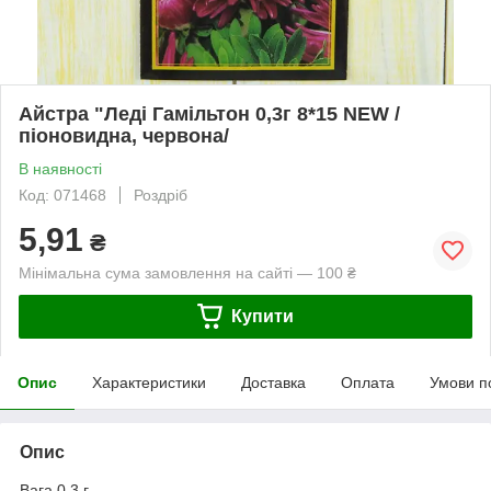
Айстра "Леді Гамільтон 0,3г 8*15 NEW /
піоновидна, червона/
В наявності
Код: 071468
Роздріб
5,91
₴
Мінімальна сума замовлення на сайті — 100 ₴
Купити
Опис
Характеристики
Доставка
Оплата
Умови п
Опис
Вага 0,3 г