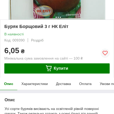
Буряк Борщовий 3 г НК Еліт
В наявності
Код: 009390
Роздріб
6,05
₴
Мінімальна сума замовлення на сайті — 100 ₴
Купити
Опис
Характеристики
Доставка
Оплата
Умови п
Опис
Усі сорти буряків висівають на освітленій рівній поверхні
грядок. Також ретельно готують з осені ґрунт під ранній