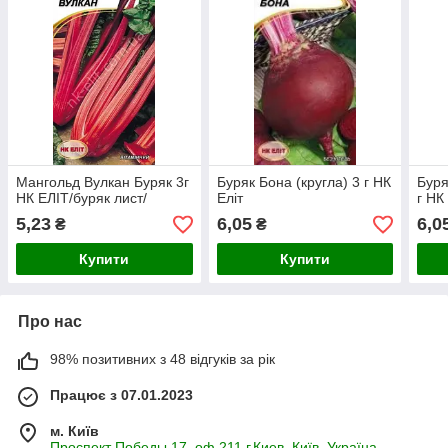
Мангольд Вулкан Буряк 3г
Буряк Бона (кругла) 3 г НК
Буря
НК ЕЛІТ/буряк лист/
Еліт
г НК
5,23
6,05
6,0
₴
₴
Купити
Купити
Про нас
98% позитивних з 48 відгуків за рік
Працює з 07.01.2023
м. Київ
Проспект Победы 17, оф 211 г.Киев, Київ, Україна