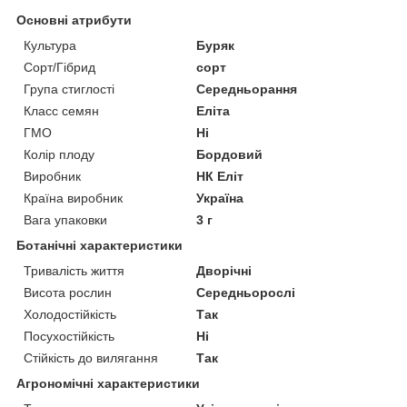
Основні атрибути
Культура
Буряк
Сорт/Гібрид
сорт
Група стиглості
Середньорання
Класс семян
Еліта
ГМО
Ні
Колір плоду
Бордовий
Виробник
НК Еліт
Країна виробник
Україна
Вага упаковки
3 г
Ботанічні характеристики
Тривалість життя
Дворічні
Висота рослин
Середньорослі
Холодостійкість
Так
Посухостійкість
Ні
Стійкість до вилягання
Так
Агрономічні характеристики