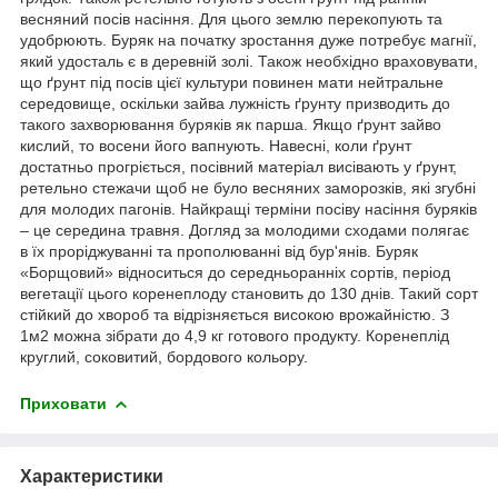
весняний посів насіння. Для цього землю перекопують та
удобрюють. Буряк на початку зростання дуже потребує магнії,
який удосталь є в деревній золі. Також необхідно враховувати,
що ґрунт під посів цієї культури повинен мати нейтральне
середовище, оскільки зайва лужність ґрунту призводить до
такого захворювання буряків як парша. Якщо ґрунт зайво
кислий, то восени його вапнують. Навесні, коли ґрунт
достатньо прогріється, посівний матеріал висівають у ґрунт,
ретельно стежачи щоб не було весняних заморозків, які згубні
для молодих пагонів. Найкращі терміни посіву насіння буряків
– це середина травня. Догляд за молодими сходами полягає
в їх проріджуванні та прополюванні від бур'янів. Буряк
«Борщовий» відноситься до середньоранніх сортів, період
вегетації цього коренеплоду становить до 130 днів. Такий сорт
стійкий до хвороб та відрізняється високою врожайністю. З
1м2 можна зібрати до 4,9 кг готового продукту. Коренеплід
круглий, соковитий, бордового кольору.
Приховати
Характеристики