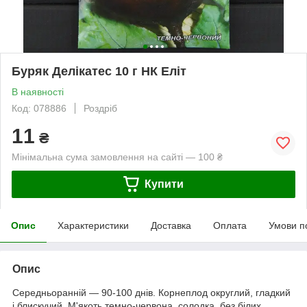
Буряк Делікатес 10 г НК Еліт
В наявності
Код: 078886
Роздріб
11
₴
Мінімальна сума замовлення на сайті — 100 ₴
Купити
Опис
Характеристики
Доставка
Оплата
Умови п
Опис
Середньоранній — 90-100 днів. Корнеплод округлий, гладкий
і блискучий. М'якоть темно-червона, солодка, без білих