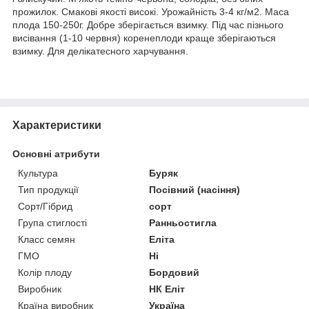
прожилок. Смакові якості високі. Урожайність 3-4 кг/м2. Маса
плода 150-250г. Добре зберігається взимку. Під час пізнього
висівання (1-10 червня) коренеплоди краще зберігаються
взимку. Для делікатесного харчування.
Характеристики
Основні атрибути
Культура
Буряк
Тип продукції
Посівний (насіння)
Сорт/Гібрид
сорт
Група стиглості
Ранньостигла
Класс семян
Еліта
ГМО
Ні
Колір плоду
Бордовий
Виробник
НК Еліт
Країна виробник
Україна