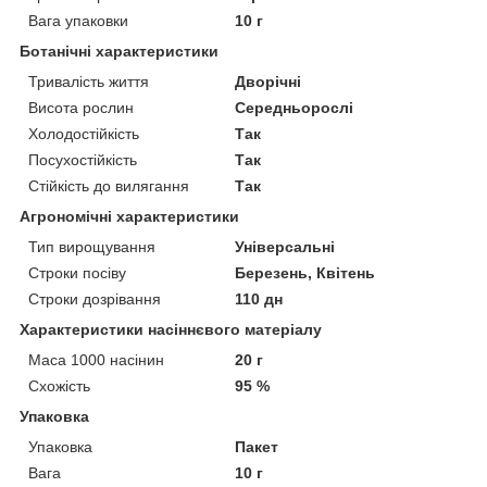
Вага упаковки
10 г
Ботанічні характеристики
Тривалість життя
Дворічні
Висота рослин
Середньорослі
Холодостійкість
Так
Посухостійкість
Так
Стійкість до вилягання
Так
Агрономічні характеристики
Тип вирощування
Універсальні
Строки посіву
Березень, Квітень
Строки дозрівання
110 дн
Характеристики насіннєвого матеріалу
Маса 1000 насінин
20 г
Схожість
95 %
Упаковка
Упаковка
Пакет
Вага
10 г