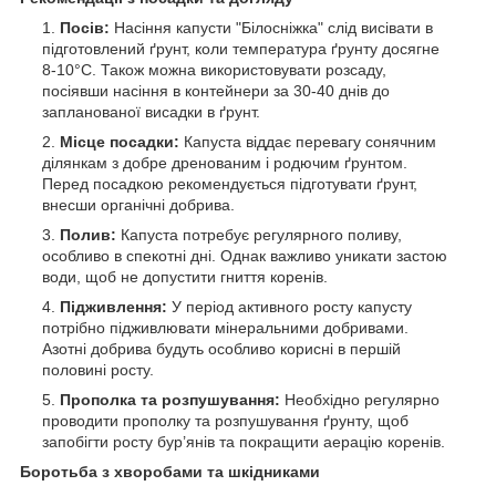
Посів:
Насіння капусти "Білосніжка" слід висівати в
підготовлений ґрунт, коли температура ґрунту досягне
8-10°C. Також можна використовувати розсаду,
посіявши насіння в контейнери за 30-40 днів до
запланованої висадки в ґрунт.
Місце посадки:
Капуста віддає перевагу сонячним
ділянкам з добре дренованим і родючим ґрунтом.
Перед посадкою рекомендується підготувати ґрунт,
внесши органічні добрива.
Полив:
Капуста потребує регулярного поливу,
особливо в спекотні дні. Однак важливо уникати застою
води, щоб не допустити гниття коренів.
Підживлення:
У період активного росту капусту
потрібно підживлювати мінеральними добривами.
Азотні добрива будуть особливо корисні в першій
половині росту.
Прополка та розпушування:
Необхідно регулярно
проводити прополку та розпушування ґрунту, щоб
запобігти росту бур’янів та покращити аерацію коренів.
Боротьба з хворобами та шкідниками