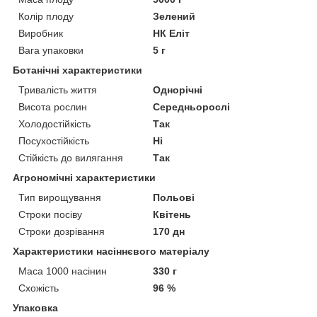
Колір плоду
Зелений
Виробник
НК Еліт
Вага упаковки
5 г
Ботанічні характеристики
Тривалість життя
Однорічні
Висота рослин
Середньорослі
Холодостійкість
Так
Посухостійкість
Ні
Стійкість до вилягання
Так
Агрономічні характеристики
Тип вирощування
Польові
Строки посіву
Квітень
Строки дозрівання
170 дн
Характеристики насіннєвого матеріалу
Маса 1000 насінин
330 г
Схожість
96 %
Упаковка