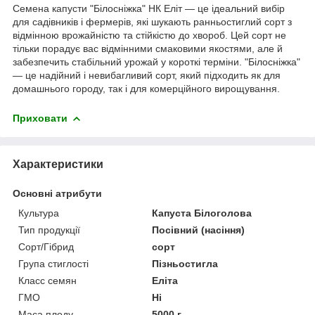
Семена капусти "Білосніжка" НК Еліт — це ідеальний вибір
для садівників і фермерів, які шукають ранньостиглий сорт з
відмінною врожайністю та стійкістю до хвороб. Цей сорт не
тільки порадує вас відмінними смаковими якостями, але й
забезпечить стабільний урожай у короткі терміни. "Білосніжка"
— це надійний і невибагливий сорт, який підходить як для
домашнього городу, так і для комерційного вирощування.
Приховати
Характеристики
Основні атрибути
Культура
Капуста Білоголова
Тип продукції
Посівний (насіння)
Сорт/Гібрид
сорт
Група стиглості
Пізньостигла
Класс семян
Еліта
ГМО
Ні
Маса плоду
5000 г