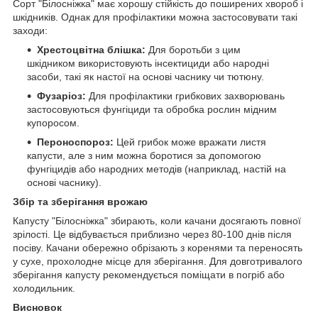
Сорт "Білосніжка" має хорошу стійкість до поширених хвороб і
шкідників. Однак для профілактики можна застосовувати такі
заходи:
Хрестоцвітна блішка:
Для боротьби з цим
шкідником використовують інсектициди або народні
засоби, такі як настої на основі часнику чи тютюну.
Фузаріоз:
Для профілактики грибкових захворювань
застосовуються фунгіциди та обробка рослин мідним
купоросом.
Пероноспороз:
Цей грибок може вражати листя
капусти, але з ним можна боротися за допомогою
фунгіцидів або народних методів (наприклад, настій на
основі часнику).
Збір та зберігання врожаю
Капусту "Білосніжка" збирають, коли качани досягають повної
зрілості. Це відбувається приблизно через 80-100 днів після
посіву. Качани обережно обрізають з коренями та переносять
у сухе, прохолодне місце для зберігання. Для довготривалого
зберігання капусту рекомендується поміщати в погріб або
холодильник.
Висновок