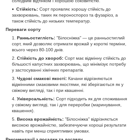
солодким відтінком і хорошою соковитістю.
Стійкість:
Сорт проявляє хорошу стійкість до
захворювань, таких як пероноспороз та фузаріоз, а
також стійкість до низьких температур.
Переваги сорту
Ранньостиглість:
"Білосніжка" — це ранньостиглий
сорт, який дозволяє отримати врожай у короткі терміни,
всього через 80-100 днів.
Стійкість до хвороб:
Сорт має відмінну стійкість до
більшості капустних захворювань, що мінімізує потребу
у застосуванні хімічних препаратів.
Чудові смакові якості:
Качани відрізняються
відмінними смаковими якостями, які зберігаються як у
свіжому вигляді, так і при квашенні.
Універсальність:
Сорт підходить як для споживання
у свіжому вигляді, так і для переробки (маринування,
квашення).
Висока врожайність:
"Білосніжка" відрізняється
високою врожайністю, забезпечуючи хороші результати
навіть при менш сприятливих умовах.
Рекомендації з посадки та догляду