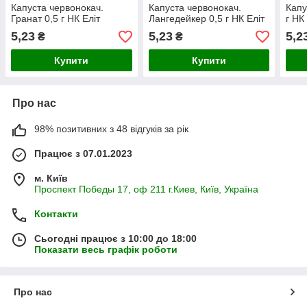
Капуста червонокач.
Капуста червонокач.
Капу
Гранат 0,5 г НК Еліт
Лангедейкер 0,5 г НК Еліт
г НК
5,23
5,23
5,2
₴
₴
Купити
Купити
Про нас
98% позитивних з 48 відгуків за рік
Працює з 07.01.2023
м. Київ
Проспект Победы 17, оф 211 г.Киев, Київ, Україна
Контакти
Сьогодні працює з 10:00 до 18:00
Показати весь графік роботи
Про нас