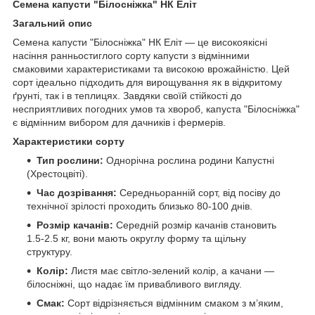
Семена капусти "Білосніжка" НК Еліт
Загальний опис
Семена капусти "Білосніжка" НК Еліт — це високоякісні
насіння ранньостиглого сорту капусти з відмінними
смаковими характеристиками та високою врожайністю. Цей
сорт ідеально підходить для вирощування як в відкритому
ґрунті, так і в теплицях. Завдяки своїй стійкості до
несприятливих погодних умов та хвороб, капуста "Білосніжка"
є відмінним вибором для дачників і фермерів.
Характеристики сорту
Тип рослини:
Однорічна рослина родини Капустні
(Хрестоцвіті).
Час дозрівання:
Середньоранній сорт, від посіву до
технічної зрілості проходить близько 80-100 днів.
Розмір качанів:
Середній розмір качанів становить
1.5-2.5 кг, вони мають округлу форму та щільну
структуру.
Колір:
Листя має світло-зелений колір, а качани —
білосніжні, що надає їм привабливого вигляду.
Смак:
Сорт відрізняється відмінним смаком з м’яким,