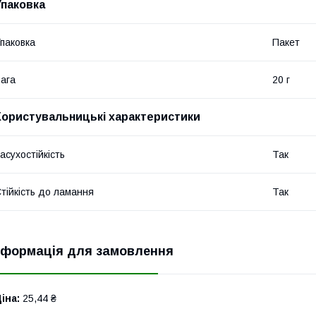
Упаковка
паковка
Пакет
ага
20 г
Користувальницькі характеристики
асухостійкість
Так
тійкість до ламання
Так
нформація для замовлення
іна:
25,44 ₴