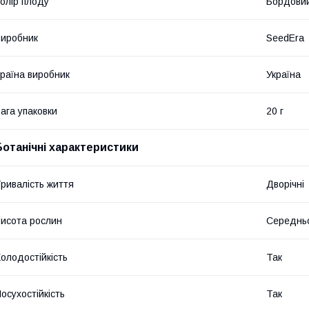
олір плоду
Бордови
иробник
SeedEra
раїна виробник
Україна
ага упаковки
20 г
Ботанічні характеристики
ривалість життя
Дворічні
исота рослин
Середнь
олодостійкість
Так
осухостійкість
Так