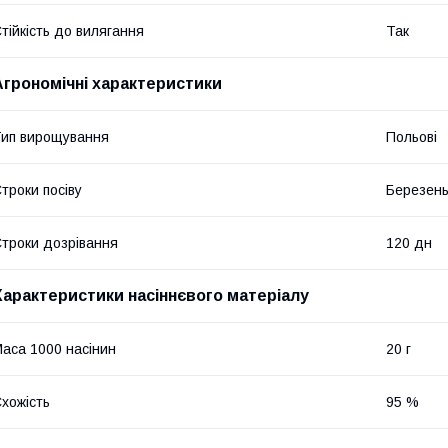
тійкість до вилягання
Так
Агрономічні характеристики
ип вирощування
Польові
троки посіву
Березень
троки дозрівання
120 дн
Характеристики насіннєвого матеріалу
аса 1000 насінин
20 г
хожість
95 %