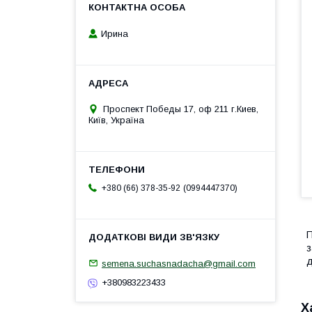
Ирина
Проспект Победы 17, оф 211 г.Киев,
Київ, Україна
0994447370
+380 (66) 378-35-92
П
з
д
semena.suchasnadacha@gmail.com
+380983223433
Х