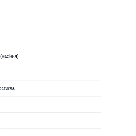
(насіння)
остигла