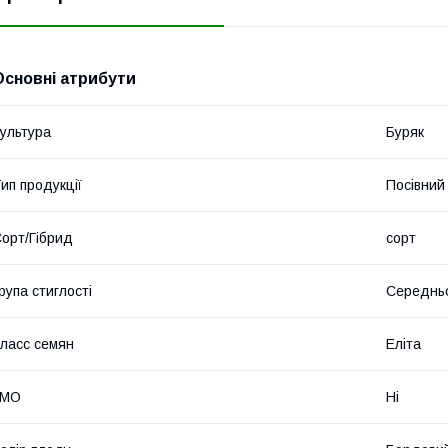
Основні атрибути
ультура
Буряк
ип продукції
Посівний 
орт/Гібрид
сорт
рупа стиглості
Середнь
ласс семян
Еліта
ГМО
Ні