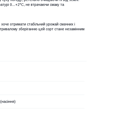
ратурі 0…+2°C, не втрачаючи смаку та
о хоче отримати стабільний урожай смачних і
та тривалому зберіганню цей сорт стане незамінним
(насіння)