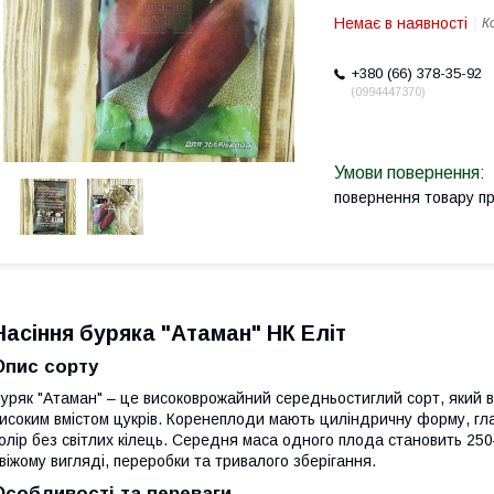
Немає в наявності
К
+380 (66) 378-35-92
0994447370
повернення товару п
Насіння буряка "Атаман" НК Еліт
Опис сорту
уряк "Атаман" – це високоврожайний середньостиглий сорт, який в
исоким вмістом цукрів. Коренеплоди мають циліндричну форму, г
олір без світлих кілець. Середня маса одного плода становить 25
віжому вигляді, переробки та тривалого зберігання.
Особливості та переваги