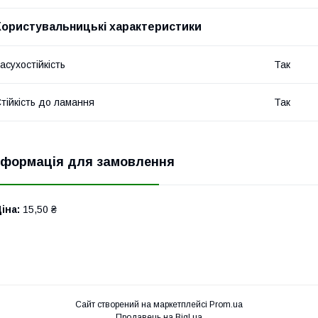
Користувальницькі характеристики
асухостійкість
Так
тійкість до ламання
Так
нформація для замовлення
іна:
15,50 ₴
Сайт створений на маркетплейсі
Prom.ua
Продавець на Bigl.ua