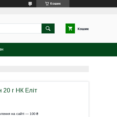
Кошик
Кошик
ІН
 20 г НК Еліт
лення на сайті — 100 ₴