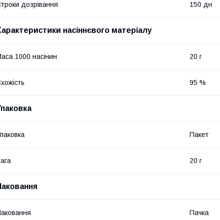
троки дозрівання
150 дн
Характеристики насіннєвого матеріалу
аса 1000 насінин
20 г
хожість
95 %
Упаковка
паковка
Пакет
ага
20 г
Паковання
аковання
Пачка