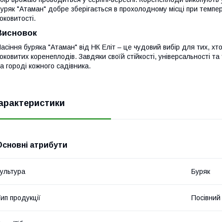
уряк "Атаман" добре зберігається в прохолодному місці при темпе
оковитості.
Висновок
асіння буряка "Атаман" від НК Еліт – це чудовий вибір для тих, хт
оковитих коренеплодів. Завдяки своїй стійкості, універсальності 
а городі кожного садівника.
арактеристики
Основні атрибути
ультура
Буряк
ип продукції
Посівний 