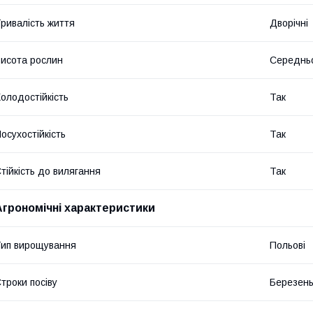
ривалість життя
Дворічні
исота рослин
Середнь
олодостійкість
Так
осухостійкість
Так
тійкість до вилягання
Так
Агрономічні характеристики
ип вирощування
Польові
троки посіву
Березень