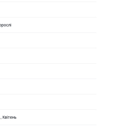
орослі
, Квітень