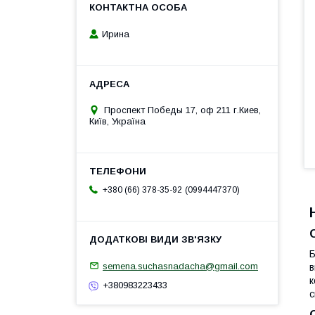
Ирина
Проспект Победы 17, оф 211 г.Киев,
Київ, Україна
0994447370
+380 (66) 378-35-92
Б
semena.suchasnadacha@gmail.com
в
к
+380983223433
с