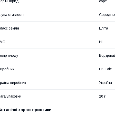
орт/Гібрид
сорт
рупа стиглості
Середнь
ласс семян
Еліта
ГМО
Ні
олір плоду
Бордови
иробник
НК Еліт
раїна виробник
Україна
ага упаковки
20 г
Ботанічні характеристики