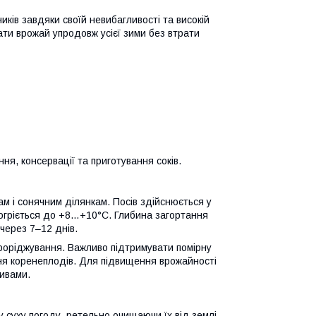
ків завдяки своїй невибагливості та високій
гати врожай упродовж усієї зими без втрати
ння, консервації та приготування соків.
м і сонячним ділянкам. Посів здійснюється у
прогріється до +8…+10°C. Глибина загортання
через 7–12 днів.
роріджування. Важливо підтримувати помірну
ння коренеплодів. Для підвищення врожайності
ивами.
 суху погоду, ретельно очищаючи їх від землі.