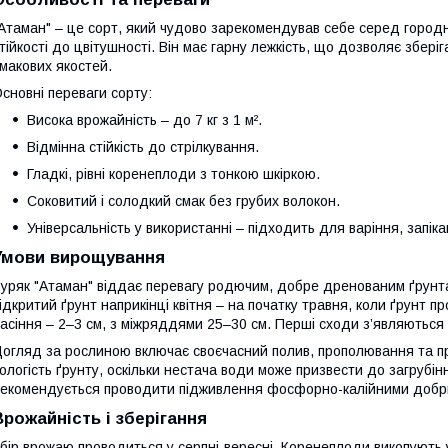
Атаман" – це сорт, який чудово зарекомендував себе серед городни
тійкості до цвітушності. Він має гарну лежкість, що дозволяє збері
макових якостей.
сновні переваги сорту:
Висока врожайність – до 7 кг з 1 м².
Відмінна стійкість до стрілкування.
Гладкі, рівні коренеплоди з тонкою шкіркою.
Соковитий і солодкий смак без грубих волокон.
Універсальність у використанні – підходить для варіння, запіка
Умови вирощування
уряк "Атаман" віддає перевагу родючим, добре дренованим ґрунта
ідкритий ґрунт наприкінці квітня – на початку травня, коли ґрунт 
асіння – 2–3 см, з міжряддями 25–30 см. Перші сходи з’являються 
огляд за рослиною включає своєчасний полив, прополювання та п
ологість ґрунту, оскільки нестача води може призвести до загрубі
екомендується проводити підживлення фосфорно-калійними добр
Врожайність і зберігання
бір врожаю проводиться у серпні-вересні. Коренеплоди викопують у