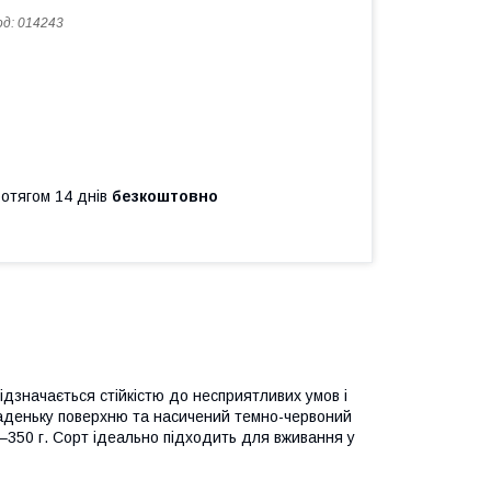
од:
014243
ротягом 14 днів
безкоштовно
ідзначається стійкістю до несприятливих умов і
ладеньку поверхню та насичений темно-червоний
0–350 г. Сорт ідеально підходить для вживання у