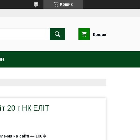
Кошик
Кошик
ІН
т 20 г НК ЕЛІТ
лення на сайті — 100 ₴