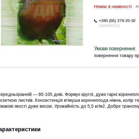
Немає в наявності
К
+380 (66) 378-35-92
0994447370
повернення товару п
ередньоранній — 80-105 днів. Формує круглі, дуже гарні коренеп
озеткою листків. Консистенція м'якуша коренеплода ніжна, колір 
макові якості дуже високі. Урожайність до 5,5 кг/м2. Добре трансп
арактеристики