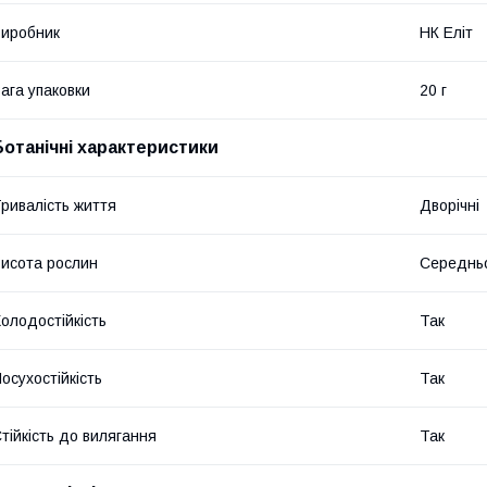
иробник
НК Еліт
ага упаковки
20 г
Ботанічні характеристики
ривалість життя
Дворічні
исота рослин
Середнь
олодостійкість
Так
осухостійкість
Так
тійкість до вилягання
Так