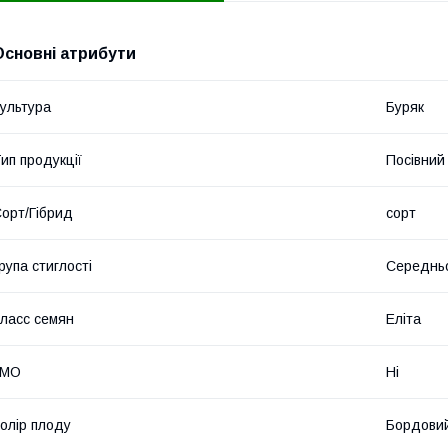
Основні атрибути
ультура
Буряк
ип продукції
Посівний 
орт/Гібрид
сорт
рупа стиглості
Середнь
ласс семян
Еліта
ГМО
Ні
олір плоду
Бордови