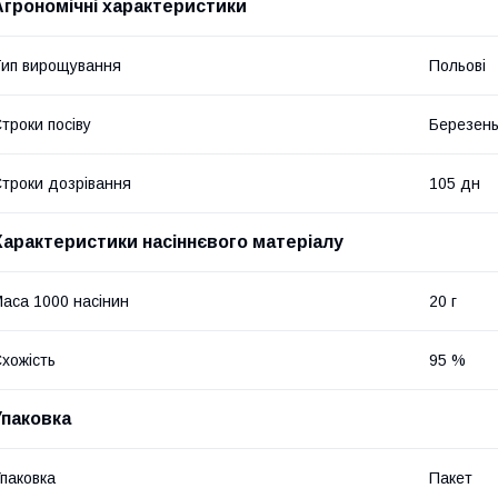
Агрономічні характеристики
ип вирощування
Польові
троки посіву
Березень
троки дозрівання
105 дн
Характеристики насіннєвого матеріалу
аса 1000 насінин
20 г
хожість
95 %
Упаковка
паковка
Пакет