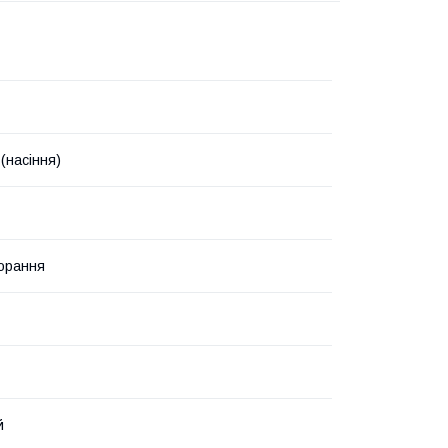
(насіння)
орання
й