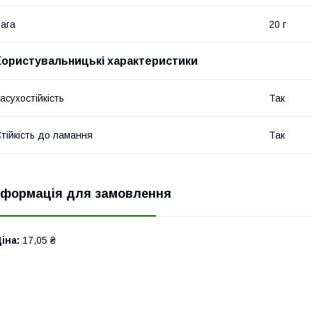
ага
20 г
Користувальницькі характеристики
асухостійкість
Так
тійкість до ламання
Так
нформація для замовлення
іна:
17,05 ₴