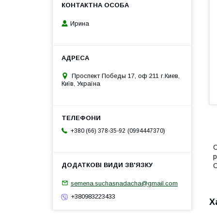
Ирина
Проспект Победы 17, оф 211 г.Киев,
Київ, Україна
0994447370
+380 (66) 378-35-92
С
р
С
semena.suchasnadacha@gmail.com
+380983223433
Х