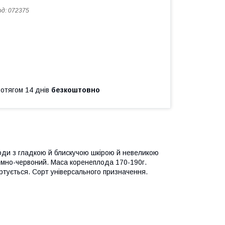
од:
072375
ротягом 14 днів
безкоштовно
лоди з гладкою й блискучою шкірою й невеликою
темно-червоний. Маса коренеплода 170-190г.
ортується. Сорт універсального призначення.