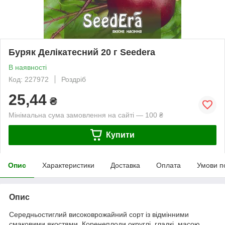
Буряк Делікатесний 20 г Seedera
В наявності
Код: 227972
Роздріб
25,44
₴
Мінімальна сума замовлення на сайті — 100 ₴
Купити
Опис
Характеристики
Доставка
Оплата
Умови п
Опис
Середньостиглий високоврожайний сорт із відмінними
смаковими якостями. Коренеплоди округлі, гладкі, масою