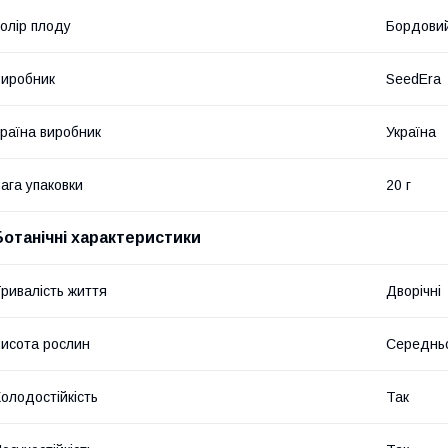
олір плоду
Бордови
иробник
SeedEra
раїна виробник
Україна
ага упаковки
20 г
Ботанічні характеристики
ривалість життя
Дворічні
исота рослин
Середнь
олодостійкість
Так