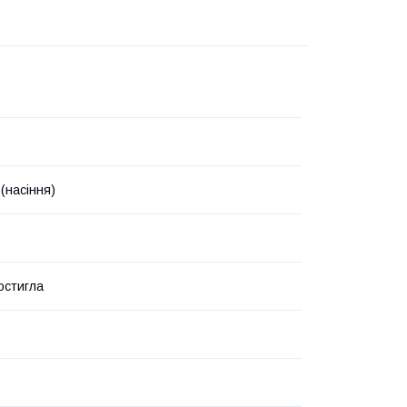
(насіння)
остигла