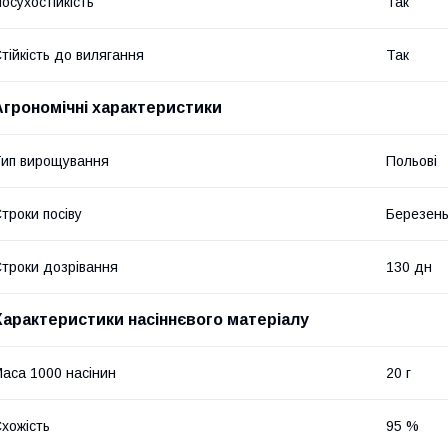
осухостійкість
Так
тійкість до вилягання
Так
Агрономічні характеристики
ип вирощування
Польові
троки посіву
Березень
троки дозрівання
130 дн
Характеристики насіннєвого матеріалу
аса 1000 насінин
20 г
хожість
95 %