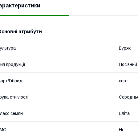
арактеристики
Основні атрибути
ультура
Буряк
ип продукції
Посівний 
орт/Гібрид
сорт
рупа стиглості
Середнь
ласс семян
Еліта
ГМО
Ні