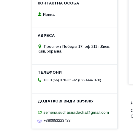
Ирина
Проспект Победы 17, оф 211 г.Киев,
Київ, Україна
0994447370
+380 (66) 378-35-92
Д
С
semena.suchasnadacha@gmail.com
С
+380983223433