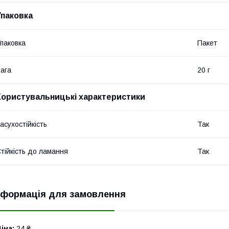
Упаковка
паковка
Пакет
ага
20 г
Користувальницькі характеристики
асухостійкість
Так
тійкість до ламання
Так
нформація для замовлення
іна:
24 ₴