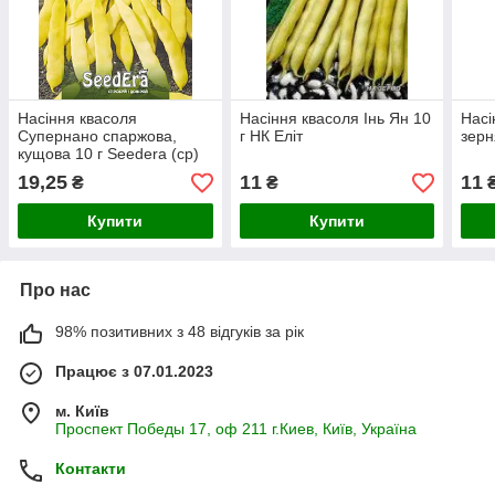
Насіння квасоля
Насіння квасоля Інь Ян 10
Насі
Супернано спаржова,
г НК Еліт
зерн
кущова 10 г Seedera (ср)
19,25
11
11
₴
₴
Купити
Купити
Про нас
98% позитивних з 48 відгуків за рік
Працює з 07.01.2023
м. Київ
Проспект Победы 17, оф 211 г.Киев, Київ, Україна
Контакти