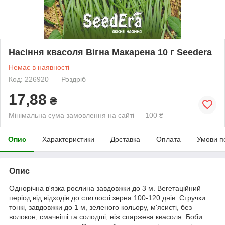
Насіння квасоля Вігна Макарена 10 г Seedera
Немає в наявності
Код: 226920
Роздріб
17,88
₴
Мінімальна сума замовлення на сайті — 100 ₴
Опис
Характеристики
Доставка
Оплата
Умови п
Опис
Однорічна в'язка рослина завдовжки до 3 м. Вегетаційний
період від відходів до стиглості зерна 100-120 днів. Стручки
тонкі, завдовжки до 1 м, зеленого кольору, м'ясисті, без
волокон, смачніші та солодші, ніж спаржева квасоля. Боби