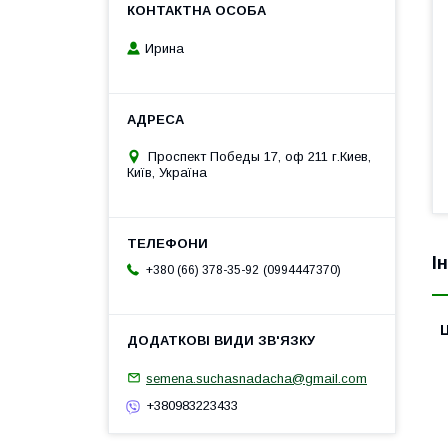
Ирина
Проспект Победы 17, оф 211 г.Киев,
Київ, Україна
І
0994447370
+380 (66) 378-35-92
Ц
semena.suchasnadacha@gmail.com
+380983223433