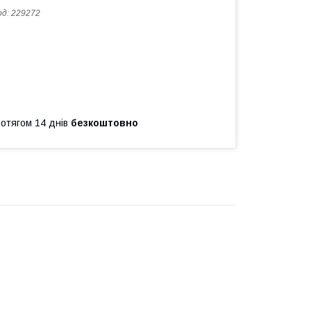
од:
229272
ротягом 14 днів
безкоштовно