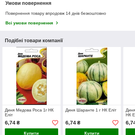
Умови повернення
Повернення товару впродовж 14 днів безкоштовно
Всі умови повернення
Подібні товари компанії
Диня Медова Роса 1г НК
Диня Шаранте 1 г НК Еліт
Диня
Еліт
НК Е
6,74
6,74
6,7
₴
₴
Купити
Купити