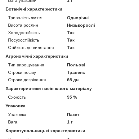
Вага упаковки
1 г
Ботанічні характеристики
Тривалість життя
Однорічні
Висота рослин
Низькорослі
Холодостійкість
Так
Посухостійкість
Так
Стійкість до вилягання
Так
Агрономічні характеристики
Тип вирощування
Польові
Строки посіву
Травень
Строки дозрівання
65 дн
Характеристики насіннєвого матеріалу
Схожість
95 %
Упаковка
Упаковка
Пакет
Вага
1 г
Користувальницькі характеристики