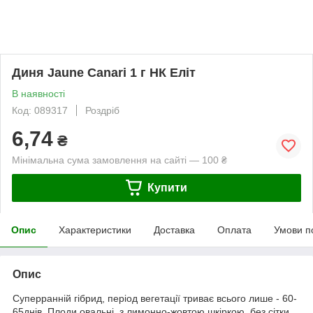
Диня Jaune Canari 1 г НК Еліт
В наявності
Код: 089317
Роздріб
6,74
₴
Мінімальна сума замовлення на сайті — 100 ₴
Купити
Опис
Характеристики
Доставка
Оплата
Умови п
Опис
Суперранній гібрид, період вегетації триває всього лише - 60-
65днів. Плоди овальні, з лимонно-жовтою шкіркою, без сітки,