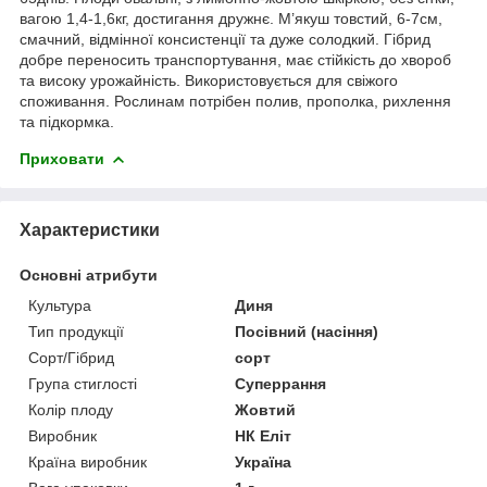
вагою 1,4-1,6кг, достигання дружнє. М’якуш товстий, 6-7см,
смачний, відмінної консистенції та дуже солодкий. Гібрид
добре переносить транспортування, має стійкість до хвороб
та високу урожайність. Використовується для свіжого
споживання. Рослинам потрібен полив, прополка, рихлення
та підкормка.
Приховати
Характеристики
Основні атрибути
Культура
Диня
Тип продукції
Посівний (насіння)
Сорт/Гібрид
сорт
Група стиглості
Суперрання
Колір плоду
Жовтий
Виробник
НК Еліт
Країна виробник
Україна