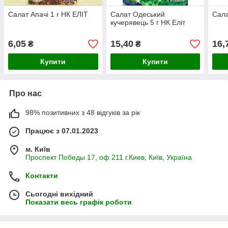
Салат Апачі 1 г НК ЕЛІТ
Салат Одеський
Сала
кучерявець 5 г НК Еліт
6,05
15,40
16,
₴
₴
Купити
Купити
Про нас
98% позитивних з 48 відгуків за рік
Працює з 07.01.2023
м. Київ
Проспект Победы 17, оф 211 г.Киев, Київ, Україна
Контакти
Сьогодні вихідний
Показати весь графік роботи