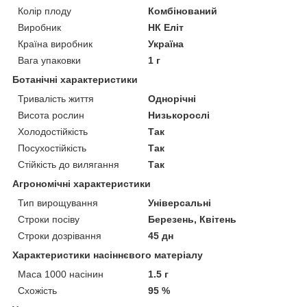
Колір плоду
Комбінований
Виробник
НК Еліт
Країна виробник
Україна
Вага упаковки
1 г
Ботанічні характеристики
Тривалість життя
Однорічні
Висота рослин
Низькорослі
Холодостійкість
Так
Посухостійкість
Так
Стійкість до вилягання
Так
Агрономічні характеристики
Тип вирощування
Універсальні
Строки посіву
Березень, Квітень
Строки дозрівання
45 дн
Характеристики насіннєвого матеріалу
Маса 1000 насінин
1.5 г
Схожість
95 %