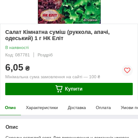
Салат Кімнатна суміш (руккола, апачі,
одеський) 1 г НК Еліт
В наявності
Код: 087781
Роздріб
6,05
₴
Мінімальна сума замовлення на сайті — 100 ₴
Купити
Опис
Характеристики
Доставка
Оплата
Умови п
Опис
Середньостиглий сорт. Для вирощування у домашніх умовах.