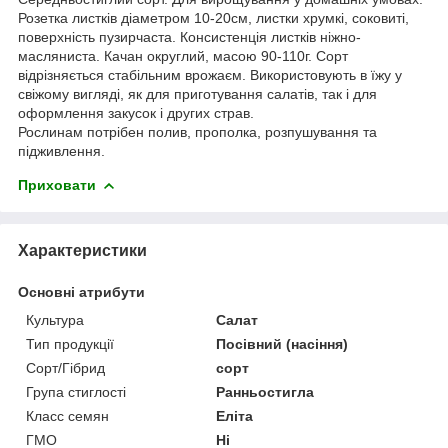
Розетка листків діаметром 10-20см, листки хрумкі, соковиті,
поверхність пузирчаста. Консистенція листків ніжно-
масляниста. Качан округлий, масою 90-110г. Сорт
відрізняється стабільним врожаєм. Використовують в їжу у
свіжому вигляді, як для приготування салатів, так і для
оформлення закусок і других страв.
Рослинам потрібен полив, прополка, розпушування та
підживлення.
Приховати
Характеристики
Основні атрибути
Культура
Салат
Тип продукції
Посівний (насіння)
Сорт/Гібрид
сорт
Група стиглості
Ранньостигла
Класс семян
Еліта
ГМО
Ні