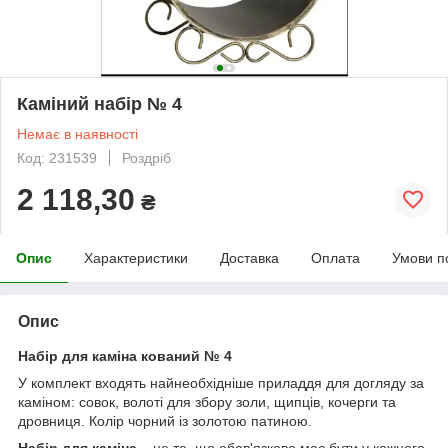
Каміний набір № 4
Немає в наявності
Код: 231539
Роздріб
2 118,30
₴
Опис
Характеристики
Доставка
Оплата
Умови п
Опис
Набір для каміна кований № 4
У комплект входять найнеобхідніше приладдя для догляду за
каміном: совок, волоті для збору золи, щипців, кочерги та
дровниця. Колір чорний із золотою патиною.
Набір для каміна
– це те, що обов'язково має бути у кожного