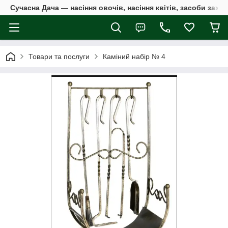
Сучасна Дача — насіння овочів, насіння квітів, засоби захи
Товари та послуги
Каміний набір № 4