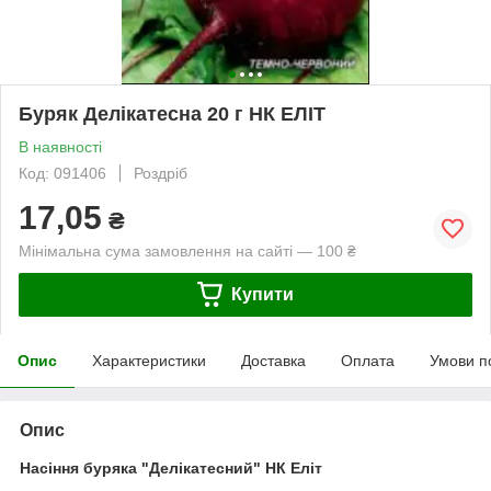
Буряк Делікатесна 20 г НК ЕЛІТ
В наявності
Код: 091406
Роздріб
17,05
₴
Мінімальна сума замовлення на сайті — 100 ₴
Купити
Опис
Характеристики
Доставка
Оплата
Умови п
Опис
Насіння буряка "Делікатесний" НК Еліт