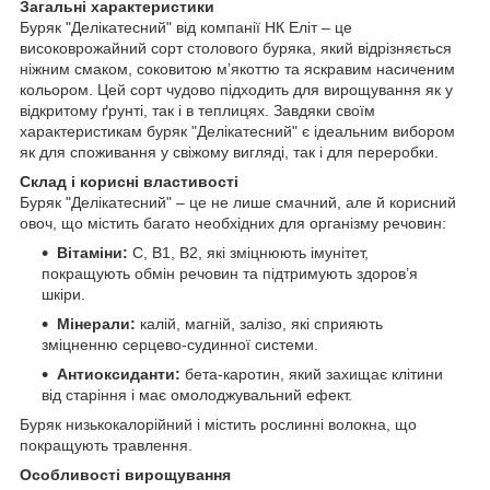
Загальні характеристики
Буряк "Делікатесний" від компанії НК Еліт – це
високоврожайний сорт столового буряка, який відрізняється
ніжним смаком, соковитою м’якоттю та яскравим насиченим
кольором. Цей сорт чудово підходить для вирощування як у
відкритому ґрунті, так і в теплицях. Завдяки своїм
характеристикам буряк "Делікатесний" є ідеальним вибором
як для споживання у свіжому вигляді, так і для переробки.
Склад і корисні властивості
Буряк "Делікатесний" – це не лише смачний, але й корисний
овоч, що містить багато необхідних для організму речовин:
Вітаміни:
C, B1, B2, які зміцнюють імунітет,
покращують обмін речовин та підтримують здоров’я
шкіри.
Мінерали:
калій, магній, залізо, які сприяють
зміцненню серцево-судинної системи.
Антиоксиданти:
бета-каротин, який захищає клітини
від старіння і має омолоджувальний ефект.
Буряк низькокалорійний і містить рослинні волокна, що
покращують травлення.
Особливості вирощування