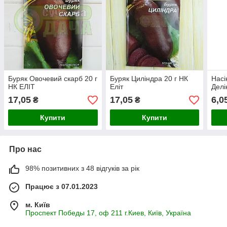
Буряк Овочевий скарб 20 г
Буряк Циліндра 20 г НК
Насі
НК ЕЛІТ
Еліт
Делі
17,05
17,05
6,0
₴
₴
Купити
Купити
Про нас
98% позитивних з 48 відгуків за рік
Працює з 07.01.2023
м. Київ
Проспект Победы 17, оф 211 г.Киев, Київ, Україна