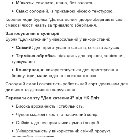
М’якоть:
соковита, ніжна, без волокон.
Смак:
солодкий, із приємною ніжною текстурою.
Коренеплоди буряка "Делікатесний" добре зберігають свої
смакові якості навіть за тривалого зберігання.
Застосування в кулінарії
Буряк "Делікатесний" універсальний у використанні:
Свіжий:
для приготування салатів, соків та закусок.
Термічна обробка:
підходить для варіння, запікання,
тушкування.
Консервація:
використовується для приготування
борщу, ікри, маринадів та інших заготовок.
Солодкий смак і соковитість роблять цей сорт ідеальним для
дитячого та дієтичного харчування.
Переваги сорту "Делікатесний" від НК Еліт
Висока врожайність і стабільність.
Чудові смакові якості та насичений колір.
Стійкість до несприятливих умов і хвороб.
Універсальність у використанні: свіжий продукт,
переробка, заготовки.