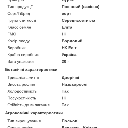
Тип продукції
Посівний (насіння)
Сорт/Гібрид
сорт
Група стиглості
Середньостигла
Класс семян
Еліта
ГМО
Ні
Колір плоду
Бордовий
Виробник
НК Еліт
Країна виробник
Україна
Вага упаковки
20 г
Ботанічні характеристики
Тривалість життя
Дворічні
Висота рослин
Низькорослі
Холодостійкість
Так
Посухостійкість
Ні
Стійкість до вилягання
Так
Агрономічні характеристики
Тип вирощування
Польові
Строки посіву
Березень, Квітень