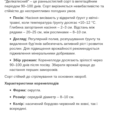
"Делікатесний" – це ранньостиглий сорт із вегетаційним
періодом 90–100 днів. Сорт вирізняється невибагливістю та
стійкістю до несприятливих погодних умов.
Посів:
Насіння висівають у відкритий ґрунт у квітні–
травні, коли температура ґрунту досягає +10–12 °C.
Глибина загортання насіння – 2–3 см. Відстань між
рядами – 20–25 см, між рослинами – 8–10 см.
Догляд:
Регулярний полив, розпушування ґрунту та
видалення бур’янів забезпечать активний ріст і розвиток
рослин. Для підвищення врожайності рекомендується
підживлення мінеральними добривами.
Збір урожаю:
Коренеплоди досягають зрілості через
90–100 днів після посіву. Збирати врожай краще до
настання перших заморозків.
Сорт стійкий до стрілкування та основних хвороб.
Характеристики коренеплодів
Форма:
округла.
Розмір:
середній діаметр – 8–10 см.
Колір:
насичений бордово-червоний як зовні, так і
всередині.