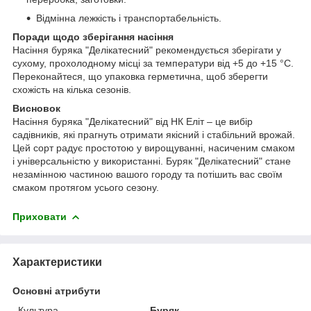
Відмінна лежкість і транспортабельність.
Поради щодо зберігання насіння
Насіння буряка "Делікатесний" рекомендується зберігати у
сухому, прохолодному місці за температури від +5 до +15 °C.
Переконайтеся, що упаковка герметична, щоб зберегти
схожість на кілька сезонів.
Висновок
Насіння буряка "Делікатесний" від НК Еліт – це вибір
садівників, які прагнуть отримати якісний і стабільний врожай.
Цей сорт радує простотою у вирощуванні, насиченим смаком
і універсальністю у використанні. Буряк "Делікатесний" стане
незамінною частиною вашого городу та потішить вас своїм
смаком протягом усього сезону.
Приховати
Характеристики
Основні атрибути
Культура
Буряк