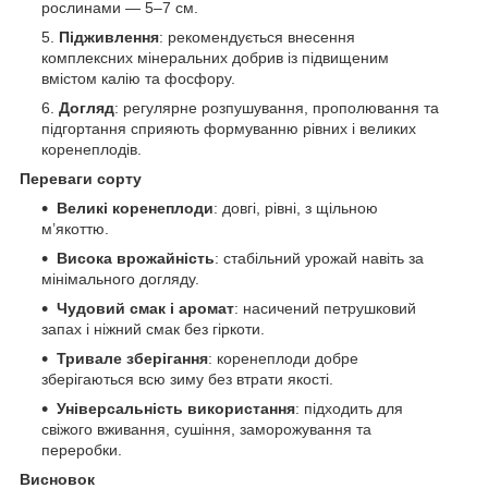
рослинами — 5–7 см.
Підживлення
: рекомендується внесення
комплексних мінеральних добрив із підвищеним
вмістом калію та фосфору.
Догляд
: регулярне розпушування, прополювання та
підгортання сприяють формуванню рівних і великих
коренеплодів.
Переваги сорту
Великі коренеплоди
: довгі, рівні, з щільною
м’якоттю.
Висока врожайність
: стабільний урожай навіть за
мінімального догляду.
Чудовий смак і аромат
: насичений петрушковий
запах і ніжний смак без гіркоти.
Тривале зберігання
: коренеплоди добре
зберігаються всю зиму без втрати якості.
Універсальність використання
: підходить для
свіжого вживання, сушіння, заморожування та
переробки.
Висновок