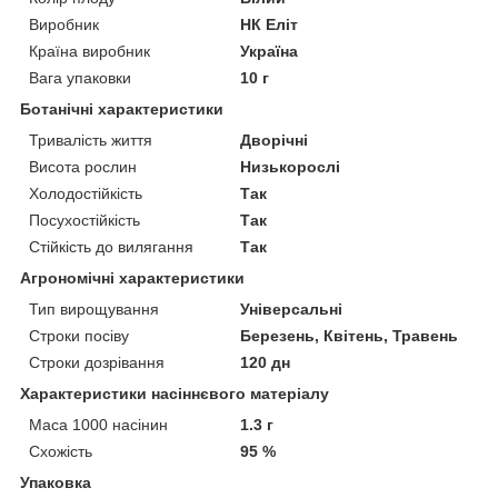
Виробник
НК Еліт
Країна виробник
Україна
Вага упаковки
10 г
Ботанічні характеристики
Тривалість життя
Дворічні
Висота рослин
Низькорослі
Холодостійкість
Так
Посухостійкість
Так
Стійкість до вилягання
Так
Агрономічні характеристики
Тип вирощування
Універсальні
Строки посіву
Березень, Квітень, Травень
Строки дозрівання
120 дн
Характеристики насіннєвого матеріалу
Маса 1000 насінин
1.3 г
Схожість
95 %
Упаковка