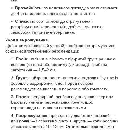
Врожайність
: за належного догляду можна отримати
до 4–5 кг коренеплодів з квадратного метра.
Стійкість
: сорт стійкий до стрілкування і
розтріскування коренеплодів, добре переносить
заморозки та тривале зберігання.
Умови вирощування
Щоб отримати високий урожай, необхідно дотримуватися
основних агротехнічних рекомендацій:
Посів
: насіння висівають у відкритий ґрунт ранньою
весною (квітень) або під зиму (листопад). Глибина
загортання — 1,5–2 см.
Ґрунт
: найкраще росте на легких, родючих ґрунтах із
хорошою водопроникністю. Перед посівом
рекомендується внесення перегною або компосту.
Полив
: регулярний, особливо у посушливі періоди.
Важливо уникати пересихання ґрунту, щоб
коренеплоди не ставали волокнистими.
Проріджування
: проводять у два етапи: перший —
при появі 2–3 справжніх листків, другий — коли рослини
досягають висоти 10–12 см. Оптимальна відстань між