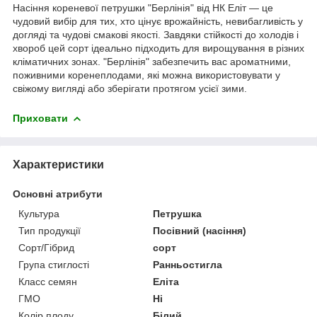
Насіння кореневої петрушки "Берлінія" від НК Еліт — це
чудовий вибір для тих, хто цінує врожайність, невибагливість у
догляді та чудові смакові якості. Завдяки стійкості до холодів і
хвороб цей сорт ідеально підходить для вирощування в різних
кліматичних зонах. "Берлінія" забезпечить вас ароматними,
поживними коренеплодами, які можна використовувати у
свіжому вигляді або зберігати протягом усієї зими.
Приховати
Характеристики
Основні атрибути
Культура
Петрушка
Тип продукції
Посівний (насіння)
Сорт/Гібрид
сорт
Група стиглості
Ранньостигла
Класс семян
Еліта
ГМО
Ні
Колір плоду
Білий