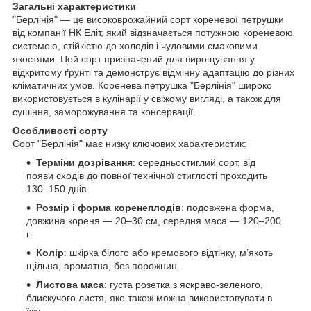
Загальні характеристики
"Берлінія" — це високоврожайний сорт кореневої петрушки
від компанії НК Еліт, який відзначається потужною кореневою
системою, стійкістю до холодів і чудовими смаковими
якостями. Цей сорт призначений для вирощування у
відкритому ґрунті та демонструє відмінну адаптацію до різних
кліматичних умов. Коренева петрушка "Берлінія" широко
використовується в кулінарії у свіжому вигляді, а також для
сушіння, заморожування та консервації.
Особливості сорту
Сорт "Берлінія" має низку ключових характеристик:
Терміни дозрівання
: середньостиглий сорт, від
появи сходів до повної технічної стиглості проходить
130–150 днів.
Розмір і форма коренеплодів
: подовжена форма,
довжина кореня — 20–30 см, середня маса — 120–200
г.
Колір
: шкірка білого або кремового відтінку, м’якоть
щільна, ароматна, без порожнин.
Листова маса
: густа розетка з яскраво-зеленого,
блискучого листя, яке також можна використовувати в
їжу.