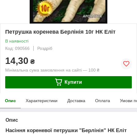
Петрушка коренева Берлінія 10г НК Еліт
В наявності
Код: 090566
Роздріб
14,30
₴
Мінімальна сума замовлення на сайті — 100 ₴
Купити
Опис
Характеристики
Доставка
Оплата
Умови п
Опис
Насіння кореневої петрушки "Берлінія" НК Еліт