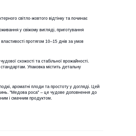
терного світло-жовтого відтінку та починає
оживання у свіжому вигляді, приготування
і властивості протягом 10–15 днів за умов
 чудової схожості та стабільної врожайності.
 стандартам. Упаковка містить детальну
олодкі, ароматні плоди та простоту у догляді. Цей
 динь. "Медова роса" – це чудове доповнення до
исним і смачним продуктом.