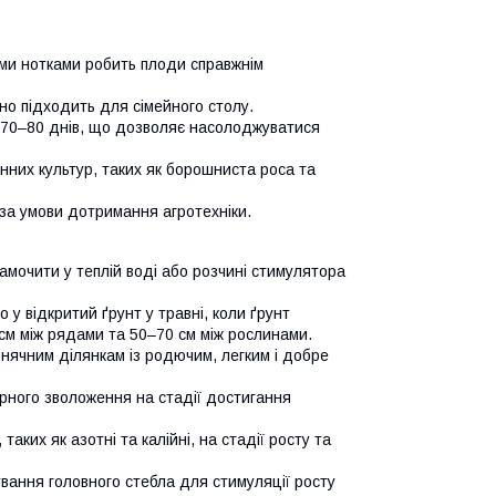
ими нотками робить плоди справжнім
ьно підходить для сімейного столу.
о 70–80 днів, що дозволяє насолоджуватися
нних культур, таких як борошниста роса та
 за умови дотримання агротехніки.
амочити у теплій воді або розчині стимулятора
о у відкритий ґрунт у травні, коли ґрунт
см між рядами та 50–70 см між рослинами.
онячним ділянкам із родючим, легким і добре
ірного зволоження на стадії достигання
аких як азотні та калійні, на стадії росту та
вання головного стебла для стимуляції росту