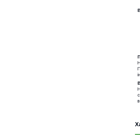
П
Н
П
і
Н
с
в
Х