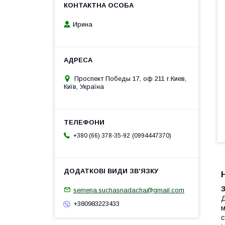
Ирина
Проспект Победы 17, оф 211 г.Киев,
Київ, Україна
0994447370
+380 (66) 378-35-92
semena.suchasnadacha@gmail.com
Д
+380983223433
м
с