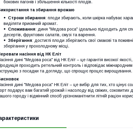
бокових пагонів і збільшення кількості плодів.
Використання та збирання врожаю
Строки збирання
: плоди збирають, коли шкірка набуває харак
виділяти приємний аромат.
Споживання
: диня "Медова роса" ідеально підходить для сп
десертів, фруктових салатів, смузі та варення.
Зберігання
: достиглі плоди зберігають свої смакові та поживн
зберігання у прохолодному місці.
ереваги насіння від НК Еліт
асіння дині "Медова роса" від НК Еліт – це гарантія високої якості,
родукція проходить ретельний контроль і відповідає міжнародним
нструкцію з посадки та догляду, що спрощує процес вирощування.
Висновок
асіння дині "Медова роса" НК Еліт – це вибір для тих, хто цінує с
орт подарує вам багатий урожай і насолоду від свіжих, соковитих
ашого городу і відмінний спосіб урізноманітнити літній раціон кор
арактеристики