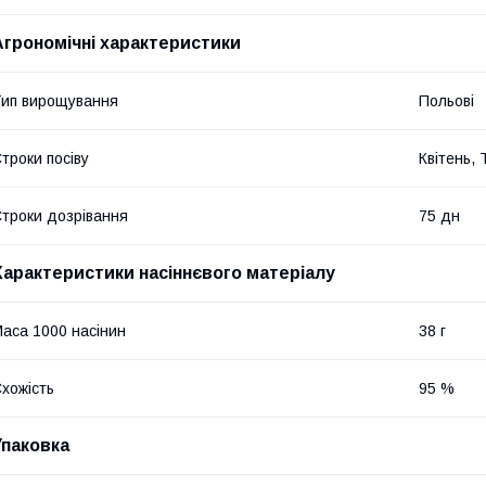
Агрономічні характеристики
ип вирощування
Польові
троки посіву
Квітень,
троки дозрівання
75 дн
Характеристики насіннєвого матеріалу
аса 1000 насінин
38 г
хожість
95 %
Упаковка