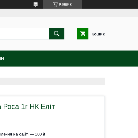
Кошик
Кошик
ІН
Роса 1г НК Еліт
лення на сайті — 100 ₴