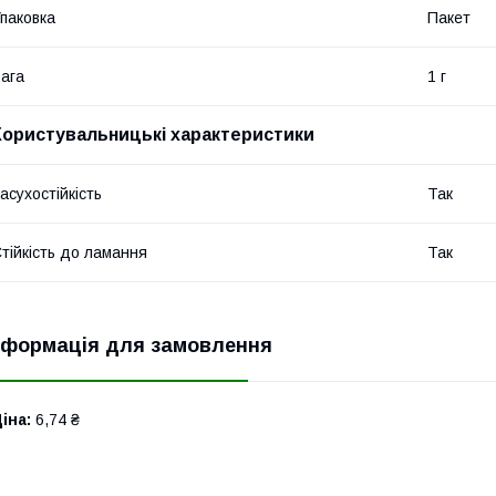
паковка
Пакет
ага
1 г
Користувальницькі характеристики
асухостійкість
Так
тійкість до ламання
Так
нформація для замовлення
іна:
6,74 ₴