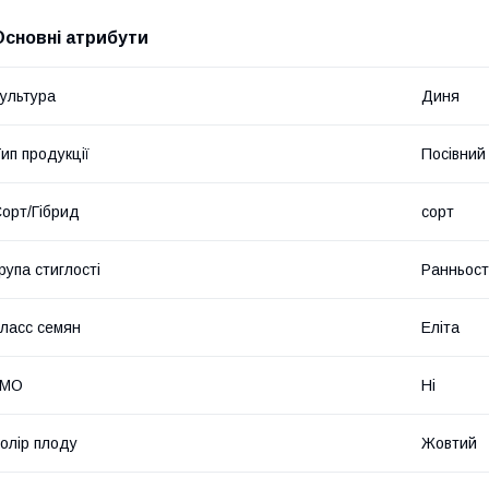
Основні атрибути
ультура
Диня
ип продукції
Посівний 
орт/Гібрид
сорт
рупа стиглості
Ранньост
ласс семян
Еліта
ГМО
Ні
олір плоду
Жовтий