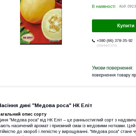
В наявності
Код:
0913
Купити
+380 (66) 378-35-92
0994447370
повернення товару п
Насіння дині "Медова роса" НК Еліт
Загальний опис сорту
иня "Медова роса" від НК Еліт – це ранньостиглий сорт з надзви
ають насичений аромат і приємний смак із медовими нотками. Цей
тійкістю до хвороб і легкістю у вирощуванні. "Медова роса" стане ч