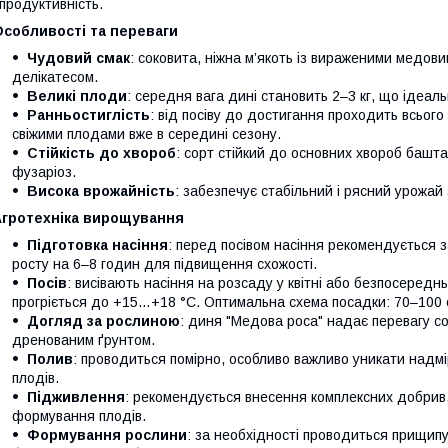
 продуктивність.
Особливості та переваги
Чудовий смак
: соковита, ніжна м’якоть із вираженими медов
делікатесом.
Великі плоди
: середня вага дині становить 2–3 кг, що ідеал
Ранньостиглість
: від посіву до достигання проходить всьог
свіжими плодами вже в середині сезону.
Стійкість до хвороб
: сорт стійкий до основних хвороб башта
фузаріоз.
Висока врожайність
: забезпечує стабільний і рясний урожай
Агротехніка вирощування
Підготовка насіння
: перед посівом насіння рекомендується з
росту на 6–8 годин для підвищення схожості.
Посів
: висівають насіння на розсаду у квітні або безпосереднь
прогріється до +15…+18 °C. Оптимальна схема посадки: 70–100 
Догляд за рослиною
: диня "Медова роса" надає перевагу с
дренованим ґрунтом.
Полив
: проводиться помірно, особливо важливо уникати надм
плодів.
Підживлення
: рекомендується внесення комплексних добрив, т
формування плодів.
Формування рослини
: за необхідності проводиться прищипу