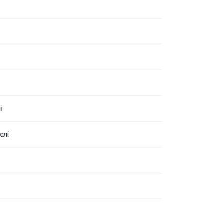
і
слі