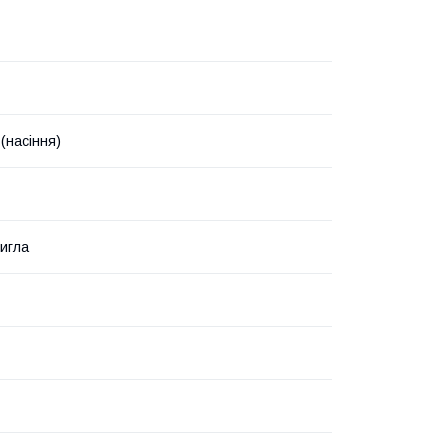
(насіння)
игла