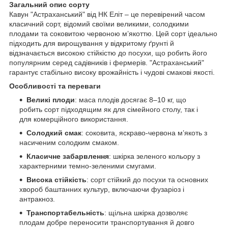
Загальний опис сорту
Кавун "Астраханський" від НК Еліт – це перевірений часом
класичний сорт, відомий своїми великими, солодкими
плодами та соковитою червоною м’якоттю. Цей сорт ідеально
підходить для вирощування у відкритому ґрунті й
відзначається високою стійкістю до посухи, що робить його
популярним серед садівників і фермерів. "Астраханський"
гарантує стабільно високу врожайність і чудові смакові якості.
Особливості та переваги
Великі плоди
: маса плодів досягає 8–10 кг, що
робить сорт підходящим як для сімейного столу, так і
для комерційного використання.
Солодкий смак
: соковита, яскраво-червона м’якоть з
насиченим солодким смаком.
Класичне забарвлення
: шкірка зеленого кольору з
характерними темно-зеленими смугами.
Висока стійкість
: сорт стійкий до посухи та основних
хвороб баштанних культур, включаючи фузаріоз і
антракноз.
Транспортабельність
: щільна шкірка дозволяє
плодам добре переносити транспортування й довго