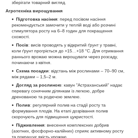
зберігати товарний вигляд.
Агротехніка вирощування
Підготовка насіння
: перед посівом насіння
рекомендується замочити у теплій воді або розчині
стимулятора росту на 6–8 годин для покращення
схожості.
Посів
: висів проводять у відкритий ґрунт у травні,
коли ґрунт прогріється до +15…+18 °C. Для отримання
раннього врожаю можна вирощувати через розсаду,
починаючи з квітня.
Схема посадки
: відстань між рослинами – 70–90 см,
між рядами – 1,5–2 м.
Догляд за рослиною
: кавун "Астраханський" надає
перевагу сонячним ділянкам із легкою, добре
дренованою та родючою землею.
Полив
: регулярний полив на стадії росту та
формування плодів. На етапі дозрівання полив
скорочують для підвищення цукристості.
Підживлення
: внесення комплексних добрив
(азотних, фосфорно-калійних) сприяє активному росту
та покращує якість урожаю.