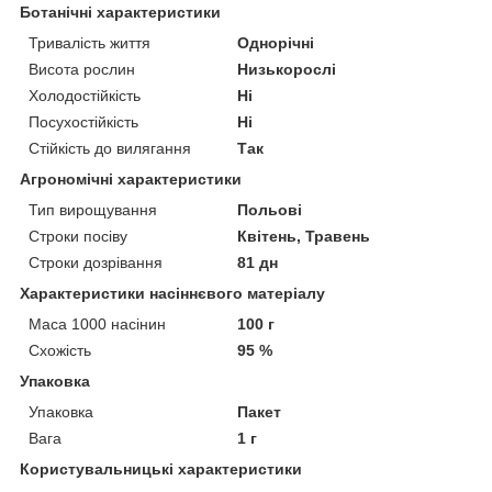
Ботанічні характеристики
Тривалість життя
Однорічні
Висота рослин
Низькорослі
Холодостійкість
Ні
Посухостійкість
Ні
Стійкість до вилягання
Так
Агрономічні характеристики
Тип вирощування
Польові
Строки посіву
Квітень, Травень
Строки дозрівання
81 дн
Характеристики насіннєвого матеріалу
Маса 1000 насінин
100 г
Схожість
95 %
Упаковка
Упаковка
Пакет
Вага
1 г
Користувальницькі характеристики