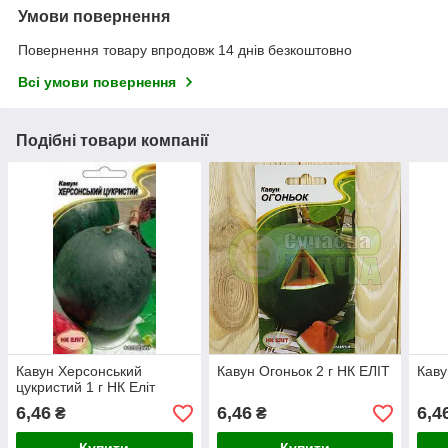
Умови повернення
Повернення товару впродовж 14 днів безкоштовно
Всі умови повернення
Подібні товари компанії
Кавун Херсонський
Кавун Огоньок 2 г НК ЕЛІТ
Каву
цукристий 1 г НК Еліт
6,46
6,46
6,4
₴
₴