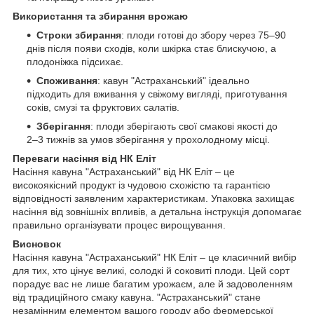
Використання та збирання врожаю
Строки збирання
: плоди готові до збору через 75–90
днів після появи сходів, коли шкірка стає блискучою, а
плодоніжка підсихає.
Споживання
: кавун "Астраханський" ідеально
підходить для вживання у свіжому вигляді, приготування
соків, смузі та фруктових салатів.
Зберігання
: плоди зберігають свої смакові якості до
2–3 тижнів за умов зберігання у прохолодному місці.
Переваги насіння від НК Еліт
Насіння кавуна "Астраханський" від НК Еліт – це
високоякісний продукт із чудовою схожістю та гарантією
відповідності заявленим характеристикам. Упаковка захищає
насіння від зовнішніх впливів, а детальна інструкція допомагає
правильно організувати процес вирощування.
Висновок
Насіння кавуна "Астраханський" НК Еліт – це класичний вибір
для тих, хто цінує великі, солодкі й соковиті плоди. Цей сорт
порадує вас не лише багатим урожаєм, але й задоволенням
від традиційного смаку кавуна. "Астраханський" стане
незамінним елементом вашого городу або фермерської