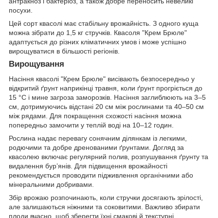
антракноз і бактеріоз, а також добре переносить невеликі
посухи.
Цей сорт квасолі має стабільну врожайність. З одного куща
можна зібрати до 1,5 кг стручків. Квасоля "Крем Брюле"
адаптується до різних кліматичних умов і може успішно
вирощуватися в більшості регіонів.
Вирощування
Насіння квасолі "Крем Брюле" висівають безпосередньо у
відкритий ґрунт наприкінці травня, коли ґрунт прогріється до
15 °C і мине загроза заморозків. Насіння заглиблюють на 3–5
см, дотримуючись відстані 20 см між рослинами та 40–50 см
між рядами. Для покращення схожості насіння можна
попередньо замочити у теплій воді на 10–12 годин.
Рослина надає перевагу сонячним ділянкам із легкими,
родючими та добре дренованими ґрунтами. Догляд за
квасолею включає регулярний полив, розпушування ґрунту та
видалення бур’янів. Для підвищення врожайності
рекомендується проводити підживлення органічними або
мінеральними добривами.
Збір врожаю розпочинають, коли стручки досягають зрілості,
але залишаються ніжними та соковитими. Важливо збирати
плоди вчасно, щоб зберегти їхні смакові й текстурні