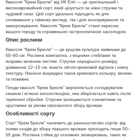
Квасоля "Крем Брюле" від НК Еліт — це оригінальний і
високоврожайний сорт, який цінується за ніжні стручки та
чудовий смак. Цей сорт ідеально підходить як для
споживання у свіжому вигляді, так і для консервування та
заморожування. Квасоля "Крем Брюле" стане окрасою
вашого городу та справжньою гастрономічною насолодою.
Опис рослини
Квасоля "Крем Брюле" — це кущова культура заввишки до
50–60 см. Рослина компактна, з міцними стеблами та
яскраво-зеленим листям. Стручки середнього розміру,
довжиною 12–15 см, мають світло-кремовий відтінок і ніжну
текстуру. Насіння всередині також кремового кольору, велике
та поживне.
Плоди квасолі "Крем Брюле" вирізняються солодкуватим
смаком і м’якою консистенцією, яка зберігається навіть після
термічної обробки. Стручки залишаються соковитими та
хрусткими за умови своєчасного збору врожаю.
Особливості сорту
Сорт "Крем Брюле" належить до ранньостиглих сортів: від
появи сходів до збору першого врожаю проходить лише 50–
55 днів. Рослина стійка до основних захворювань, таких як