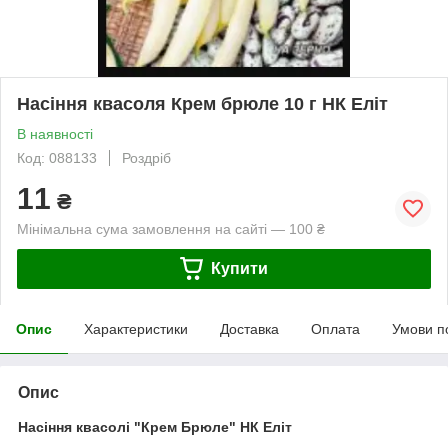
Насіння квасоля Крем брюле 10 г НК Еліт
В наявності
Код: 088133
Роздріб
11
₴
Мінімальна сума замовлення на сайті — 100 ₴
Купити
Опис
Характеристики
Доставка
Оплата
Умови п
Опис
Насіння квасолі "Крем Брюле" НК Еліт