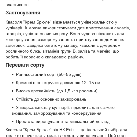
властивості.
Застосування
Квасоля "Крем Брюле" відзначається універсальністю у
кулінарії. Її можна використовувати для приготування салатів,
гарнірів, супів та овочевих рагу. Вона чудово підходить для
консервування, заморожування та приготування домашніх
заготовок. Завдяки багатому складу, квасоля є джерелом
рослинного білка, вітамінів групи B, заліза та магнію, що
робить її корисною складовою раціону.
Переваги сорту
Ранньостиглий сорт (50–55 днів)
Кремові ніжні стручки довжиною 12–15 см
Висока врожайність (до 1,5 кг з рослини)
Стійкість до основних захворювань
Універсальність у кулінарії: підходить для свіжого
вживання, заморожування та консервування
Простота вирощування та мінімальний догляд
Квасоля "Крем Брюле" від НК Еліт — це ідеальний вибір для
тих, хто цінує якість, смак і легкість у вирощуванні. Цей сорт