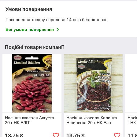
Умови повернення
Повернення товару впродовж 14 днів безкоштовно
Всі умови повернення
Подібні товари компанії
Насіння квасоля Августа
Насіння квасоля Калинка
Насі
20 г НК ЕЛІТ
Ніжинська 20 г НК Еліт
г НК
13,75
13,75
11
₴
₴