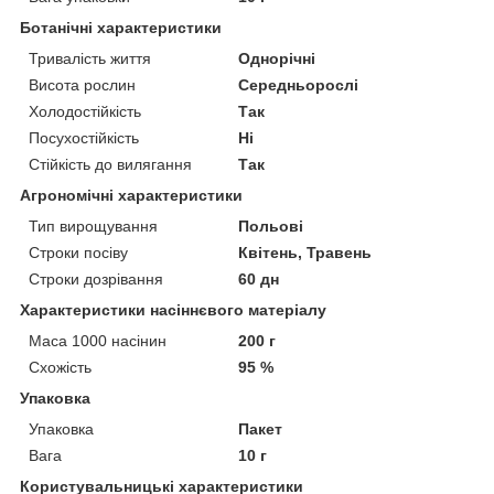
Ботанічні характеристики
Тривалість життя
Однорічні
Висота рослин
Середньорослі
Холодостійкість
Так
Посухостійкість
Ні
Стійкість до вилягання
Так
Агрономічні характеристики
Тип вирощування
Польові
Строки посіву
Квітень, Травень
Строки дозрівання
60 дн
Характеристики насіннєвого матеріалу
Маса 1000 насінин
200 г
Схожість
95 %
Упаковка
Упаковка
Пакет
Вага
10 г
Користувальницькі характеристики