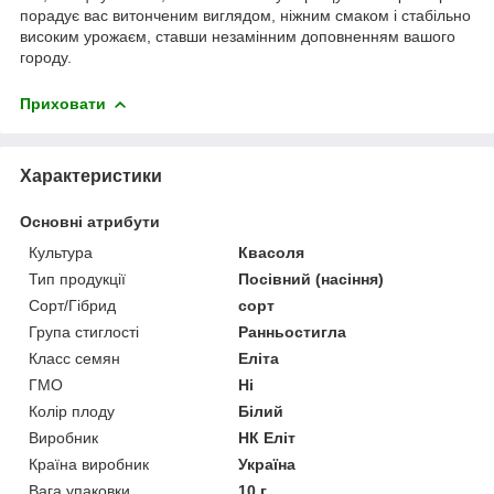
порадує вас витонченим виглядом, ніжним смаком і стабільно
високим урожаєм, ставши незамінним доповненням вашого
городу.
Приховати
Характеристики
Основні атрибути
Культура
Квасоля
Тип продукції
Посівний (насіння)
Сорт/Гібрид
сорт
Група стиглості
Ранньостигла
Класс семян
Еліта
ГМО
Ні
Колір плоду
Білий
Виробник
НК Еліт
Країна виробник
Україна
Вага упаковки
10 г