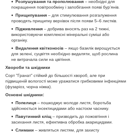
Розпушування та прополювання
– необхідні для
покращення повітрообміну і запобігання появі бур’янів.
Прищипування
– для стимулювання розгалуження
проводять прищипку верхівок після появи 5–6 листків.
Підживлення
– добрива вносять раз на 2 тижні,
використовуючи комплексні мінеральні суміші або
органіку.
Видалення квітконосів
– якщо базилік вирощується
для зелені, суцвіття необхідно видаляти, щоб рослина
не витрачала сили на цвітіння.
Хвороби та шкідники
Сорт "Гранат" стійкий до більшості хвороб, але при
підвищеній вологості може уражатися грибковими інфекціями
(фузаріоз, чорна ніжка).
Основні шкідники:
Попелиця
– пошкоджує молоде листя, боротьба
здійснюється інсектицидами або настоєм часнику.
Павутинний кліщ
– призводить до пожовтіння і
засихання листя, ефективна обробка акарицидами.
Слимаки
– живляться листям, для захисту