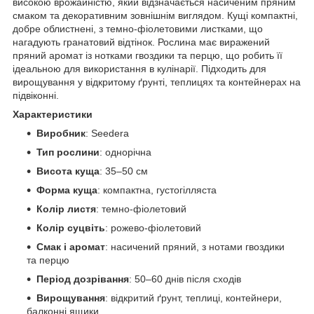
високою врожайністю, який відзначається насиченим пряним
смаком та декоративним зовнішнім виглядом. Кущі компактні,
добре облистнені, з темно-фіолетовими листками, що
нагадують гранатовий відтінок. Рослина має виражений
пряний аромат із нотками гвоздики та перцю, що робить її
ідеальною для використання в кулінарії. Підходить для
вирощування у відкритому ґрунті, теплицях та контейнерах на
підвіконні.
Характеристики
Виробник
: Seedera
Тип рослини
: однорічна
Висота куща
: 35–50 см
Форма куща
: компактна, густогілляста
Колір листя
: темно-фіолетовий
Колір суцвіть
: рожево-фіолетовий
Смак і аромат
: насичений пряний, з нотами гвоздики
та перцю
Період дозрівання
: 50–60 днів після сходів
Вирощування
: відкритий ґрунт, теплиці, контейнери,
балконні ящики