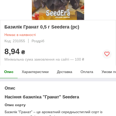
Базилік Гранат 0,5 г Seedera (рс)
Немає в наявності
Код: 231055
Роздріб
8,94
₴
Мінімальна сума замовлення на сайті — 100 ₴
Опис
Характеристики
Доставка
Оплата
Умови п
Опис
Насіння базиліка "Гранат" Seedera
Опис сорту
Базилік "Гранат" – це ароматний середньостиглий сорт із