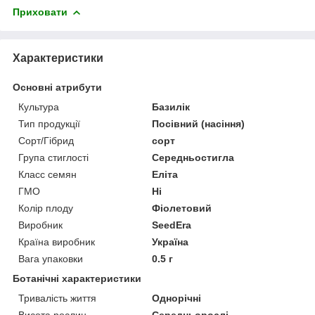
Приховати
Характеристики
Основні атрибути
Культура
Базилік
Тип продукції
Посівний (насіння)
Сорт/Гібрид
сорт
Група стиглості
Середньостигла
Класс семян
Еліта
ГМО
Ні
Колір плоду
Фіолетовий
Виробник
SeedEra
Країна виробник
Україна
Вага упаковки
0.5 г
Ботанічні характеристики
Тривалість життя
Однорічні
Висота рослин
Середньорослі