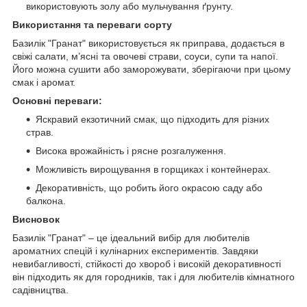
використовують золу або мульчування ґрунту.
Використання та переваги сорту
Базилік "Гранат" використовується як приправа, додається в
свіжі салати, м’ясні та овочеві страви, соуси, супи та напої.
Його можна сушити або заморожувати, зберігаючи при цьому
смак і аромат.
Основні переваги:
Яскравий екзотичний смак, що підходить для різних
страв.
Висока врожайність і рясне розгалуження.
Можливість вирощування в горщиках і контейнерах.
Декоративність, що робить його окрасою саду або
балкона.
Висновок
Базилік "Гранат" – це ідеальний вибір для любителів
ароматних спецій і кулінарних експериментів. Завдяки
невибагливості, стійкості до хвороб і високій декоративності
він підходить як для городників, так і для любителів кімнатного
садівництва.