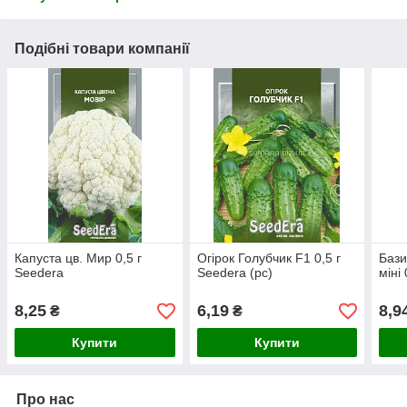
Подібні товари компанії
Капуста цв. Мир 0,5 г
Огірок Голубчик F1 0,5 г
Бази
Seedera
Seedera (рс)
міні
8,25
6,19
8,9
₴
₴
Купити
Купити
Про нас