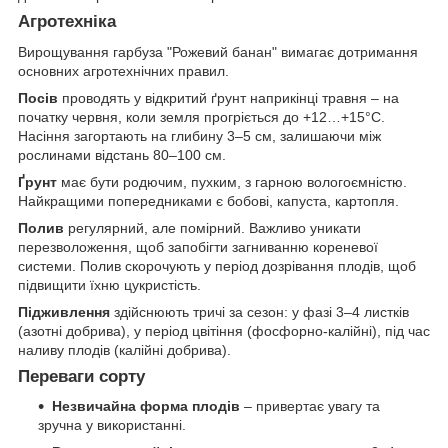
Агротехніка
Вирощування гарбуза "Рожевий банан" вимагає дотримання
основних агротехнічних правил.
Посів
проводять у відкритий ґрунт наприкінці травня – на
початку червня, коли земля прогріється до +12…+15°C.
Насіння загортають на глибину 3–5 см, залишаючи між
рослинами відстань 80–100 см.
Ґрунт
має бути родючим, пухким, з гарною вологоємністю.
Найкращими попередниками є бобові, капуста, картопля.
Полив
регулярний, але помірний. Важливо уникати
перезволоження, щоб запобігти загниванню кореневої
системи. Полив скорочують у період дозрівання плодів, щоб
підвищити їхню цукристість.
Підживлення
здійснюють тричі за сезон: у фазі 3–4 листків
(азотні добрива), у період цвітіння (фосфорно-калійні), під час
наливу плодів (калійні добрива).
Переваги сорту
Незвичайна форма плодів
– привертає увагу та
зручна у використанні.