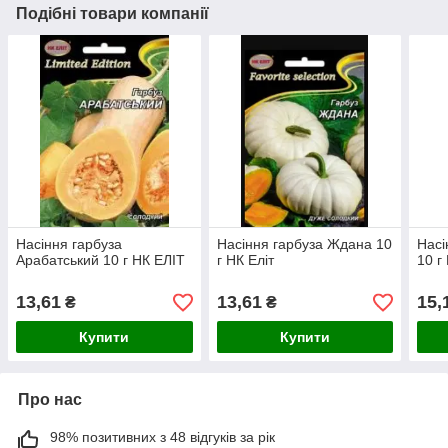
Подібні товари компанії
Насіння гарбуза
Насіння гарбуза Ждана 10
Насі
Арабатський 10 г НК ЕЛІТ
г НК Еліт
10 г
13,61
13,61
15,
₴
₴
Купити
Купити
Про нас
98% позитивних з 48 відгуків за рік