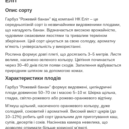
Еліт
Опис сорту
Гарбуз "Рожевий банан" від компанії НК Еліт – це
середньопізній сорт із незвичайними видовженими плодами,
що нагадують банан. Відзначається високою врожайністю,
чудовими смаковими якостями та тривалим терміном
зберігання. Цей сорт цінується за свою солодку, ароматну
м’якоть і універсальність у використанні.
Рослина формує довгі плеті, що досягають 3–5 метрів. Листя
велике, насичено-зеленого кольору. Цвітіння починається
через 30–40 днів після появи сходів. Запилення відбувається
природним шляхом за допомогою комах.
Характеристики плодів
Гарбуз "Рожевий банан" формує видовжені, циліндричні
плоди довжиною 50–70 см і масою 5–10 кг. Шкірка щільна,
гладка, світло-рожевого або рожево-оранжевого відтінку.
М’якуш щільний, насиченого оранжевого кольору, дуже
солодкий, соковитий і ароматний. Високий вміст цукрів (до
10–12%) робить цей сорт ідеальним для приготування каш,
супів, десертів і соків. Насіннєва камера невелика, що
дозволяє отримати більше корисної м’якоті.