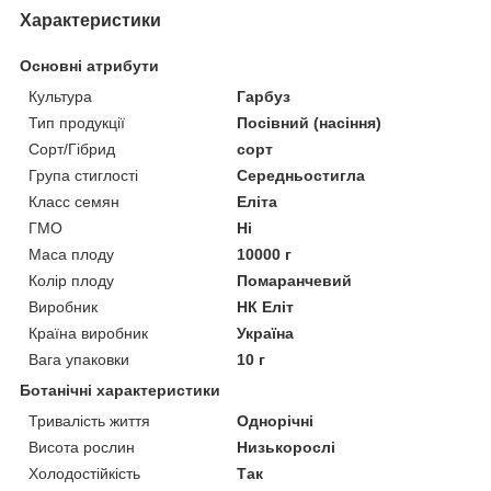
Характеристики
Основні атрибути
Культура
Гарбуз
Тип продукції
Посівний (насіння)
Сорт/Гібрид
сорт
Група стиглості
Середньостигла
Класс семян
Еліта
ГМО
Ні
Маса плоду
10000 г
Колір плоду
Помаранчевий
Виробник
НК Еліт
Країна виробник
Україна
Вага упаковки
10 г
Ботанічні характеристики
Тривалість життя
Однорічні
Висота рослин
Низькорослі
Холодостійкість
Так