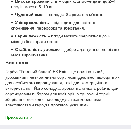
Висока врожайність
– один кущ може дати до 2–4
плодів масою 5–10 кг.
Чудовий смак
– солодка й ароматна м’якоть.
Універсальність
– підходить для свіжого
споживання, переробки та зберігання.
Гарна лежкість
– плоди можуть зберігатися до 6
місяців без втрати якості.
Стабільність урожаю
– добре адаптується до різних
умов вирощування.
Висновок
Гарбуз "Рожевий банан" НК Еліт – це оригінальний,
урожайний і невибагливий сорт, який ідеально підходить як
для особистого вирощування, так і для комерційного
використання. Його солодка, ароматна м’якоть робить цей
сорт чудовим вибором для кулінарії, а тривалий термін
зберігання дозволяє насолоджуватися корисними
властивостями гарбуза протягом усієї зими.
Приховати