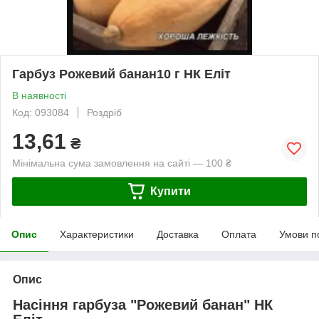
Гарбуз Рожевий банан10 г НК Еліт
В наявності
Код: 093084
Роздріб
13,61
₴
Мінімальна сума замовлення на сайті — 100 ₴
Купити
Опис
Характеристики
Доставка
Оплата
Умови п
Опис
Насіння гарбуза "Рожевий банан" НК